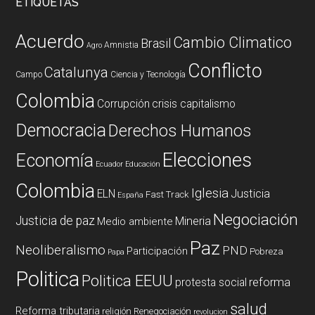
ETIQUETAS
Acuerdo
Cambio Climatico
Brasil
Amnistia
Agro
Conflicto
Catalunya
Campo
Ciencia y Tecnología
Colombia
Corrupción
crisis capitalismo
Democracia
Derechos Humanos
Elecciones
Economía
Ecuador
Educación
Colombia
Iglesia
ELN
Justicia
Fast Track
España
Negociación
Justicia de paz
Mineria
Medio ambiente
Paz
Neoliberalismo
PND
Participación
Pobreza
Papa
Politica
Politica EEUU
reforma
protesta social
salud
Reforma tributaria
religión
Renegociación
revolucion