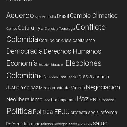
Acuerdo
Cambio Climatico
Brasil
Amnistia
Agro
Conflicto
Catalunya
Campo
Ciencia y Tecnología
Colombia
Corrupción
crisis capitalismo
Democracia
Derechos Humanos
Elecciones
Economía
Ecuador
Educación
Colombia
Iglesia
ELN
Justicia
Fast Track
España
Negociación
Justicia de paz
Mineria
Medio ambiente
Paz
Neoliberalismo
PND
Participación
Pobreza
Papa
Politica
Politica EEUU
reforma
protesta social
salud
Reforma tributaria
religión
Renegociación
revolucion