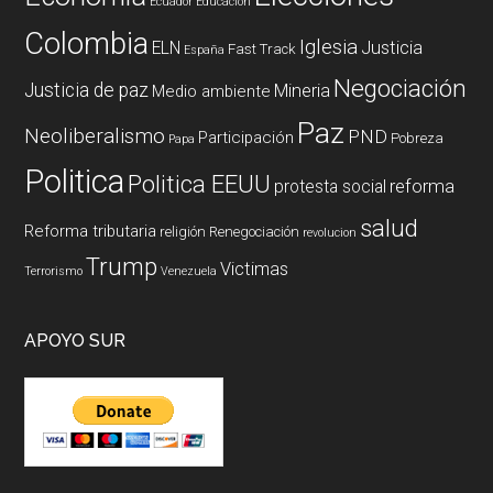
Ecuador
Educación
Colombia
Iglesia
ELN
Justicia
Fast Track
España
Negociación
Justicia de paz
Mineria
Medio ambiente
Paz
Neoliberalismo
PND
Participación
Pobreza
Papa
Politica
Politica EEUU
reforma
protesta social
salud
Reforma tributaria
religión
Renegociación
revolucion
Trump
Victimas
Terrorismo
Venezuela
APOYO SUR