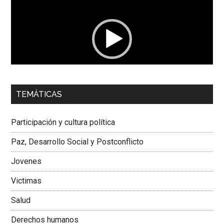
de
vídeo
00:00
01:04
TEMÁTICAS
Dra. Carolina Corcho Mejía,
Presidenta Corporación
Latinoamericana Sur, Vicepresidenta Federación Médica
Participación y cultura política
Colombiana
Paz, Desarrollo Social y Postconflicto
Jovenes
Victimas
Salud
Derechos humanos