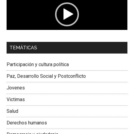
00:00
01:04
TEMÁTICAS
Dra. Carolina Corcho Mejía,
Presidenta Corporación
Latinoamericana Sur, Vicepresidenta Federación Médica
Participación y cultura política
Colombiana
Paz, Desarrollo Social y Postconflicto
Jovenes
Victimas
Salud
Derechos humanos