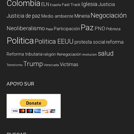
Colombia
Iglesia
ELN
Justicia
Fast Track
España
Negociación
Justicia de paz
Mineria
Medio ambiente
Paz
Neoliberalismo
PND
Participación
Pobreza
Papa
Politica
Politica EEUU
reforma
protesta social
salud
Reforma tributaria
religión
Renegociación
revolucion
Trump
Victimas
Terrorismo
Venezuela
APOYO SUR