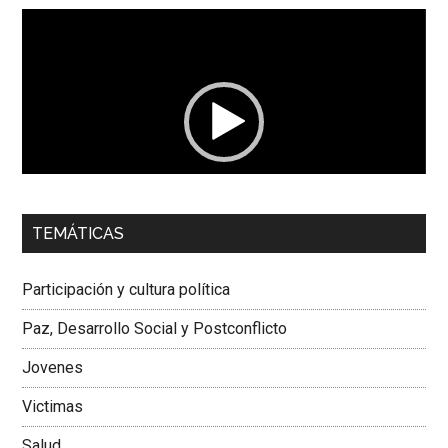
Reproductor
de
vídeo
00:00
01:04
TEMÁTICAS
Dra. Carolina Corcho Mejía,
Presidenta Corporación
Latinoamericana Sur, Vicepresidenta Federación Médica
Participación y cultura política
Colombiana
Paz, Desarrollo Social y Postconflicto
Jovenes
Victimas
Salud