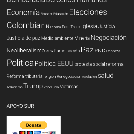
Elecciones
Economía
Ecuador
Educación
Colombia
Iglesia
ELN
Justicia
Fast Track
España
Negociación
Justicia de paz
Mineria
Medio ambiente
Paz
Neoliberalismo
PND
Participación
Pobreza
Papa
Politica
Politica EEUU
reforma
protesta social
salud
Reforma tributaria
religión
Renegociación
revolucion
Trump
Victimas
Terrorismo
Venezuela
APOYO SUR