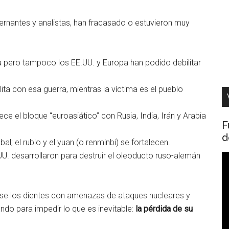
ernantes y analistas, han fracasado o estuvieron muy
 pero tampoco los EE.UU. y Europa han podido debilitar
ita con esa guerra, mientras la víctima es el pueblo
ce el bloque “euroasiático” con Rusia, India, Irán y Arabia
F
d
bal; el rublo y el yuan (o renminbi) se fortalecen.
.UU. desarrollaron para destruir el oleoducto ruso-alemán
R
d
v
ose los dientes con amenazas de ataques nucleares y
ndo para impedir lo que es inevitable:
la pérdida de su