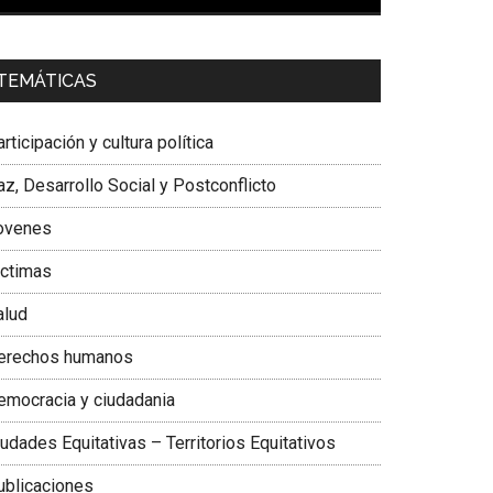
00:00
01:04
a. Carolina Corcho Mejía,
Presidenta Corporación
TEMÁTICAS
atinoamericana Sur, Vicepresidenta Federación
édica Colombiana
rticipación y cultura política
z, Desarrollo Social y Postconflicto
ovenes
ictimas
alud
erechos humanos
emocracia y ciudadania
udades Equitativas – Territorios Equitativos
ublicaciones