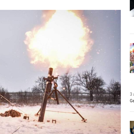
3 
Ge