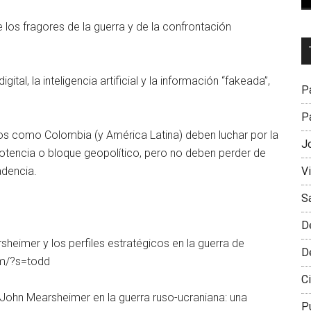
los fragores de la guerra y de la confrontación
Dr
L
M
ital, la inteligencia artificial y la información “fakeada”,
Pa
Pa
os como Colombia (y América Latina) deben luchar por la
J
 potencia o bloque geopolítico, pero no deben perder de
V
adencia.
S
D
sheimer y los perfiles estratégicos en la guerra de
D
om/?s=todd
Ci
 John Mearsheimer en la guerra ruso-ucraniana: una
P