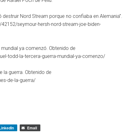
 de Rafael Poch de Feliu.
gió destruir Nord Stream porque no confiaba en Alemania”.
ca/42152/seymour-hersh-nord-stream-joe-biden-
ra mundial ya comenzó. Obtenido de
l-todd-la-tercera-guerra-mundial-ya-comenzo/
e la guerra. Obtenido de
es-de-la-guerra/
LinkedIn
Email