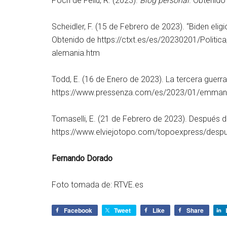
Poch de Feliú, R. (2023).
Blog personal
. Obtenido
Scheidler, F. (15 de Febrero de 2023). “Biden eli
Obtenido de https://ctxt.es/es/20230201/Politi
alemania.htm
Todd, E. (16 de Enero de 2023). La tercera guer
https://www.pressenza.com/es/2023/01/emmanue
Tomaselli, E. (21 de Febrero de 2023). Después d
https://www.elviejotopo.com/topoexpress/despu
Fernando Dorado
Foto tomada de: RTVE.es
Facebook
Tweet
Like
Share