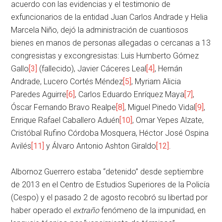
acuerdo con las evidencias y el testimonio de
exfuncionarios de la entidad Juan Carlos Andrade y Helia
Marcela Niño, dejó la administración de cuantiosos
bienes en manos de personas allegadas o cercanas a 13
congresistas y excongresistas: Luis Humberto Gómez
Gallo
[3]
(fallecido), Javier Cáceres Leal
[4]
, Hernán
Andrade, Lucero Cortés Méndez
[5]
, Myriam Alicia
Paredes Aguirre
[6]
, Carlos Eduardo Enríquez Maya
[7]
,
Óscar Fernando Bravo Realpe
[8]
, Miguel Pinedo Vidal
[9]
,
Enrique Rafael Caballero Aduén
[10]
, Omar Yepes Alzate,
Cristóbal Rufino Córdoba Mosquera, Héctor José Ospina
Avilés
[11]
y Álvaro Antonio Ashton Giraldo
[12]
.
Albornoz Guerrero estaba “detenido” desde septiembre
de 2013 en el Centro de Estudios Superiores de la Policía
(Cespo) y el pasado 2 de agosto recobró su libertad por
haber operado el
extraño
fenómeno de la impunidad, en