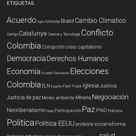
ETIQUETAS
Acuerdo
Cambio Climatico
Brasil
Amnistia
Agro
Conflicto
Catalunya
Campo
Ciencia y Tecnología
Colombia
Corrupción
crisis capitalismo
Democracia
Derechos Humanos
Elecciones
Economía
Ecuador
Educación
Colombia
Iglesia
ELN
Justicia
Fast Track
España
Negociación
Justicia de paz
Mineria
Medio ambiente
Paz
Neoliberalismo
PND
Participación
Pobreza
Papa
Politica
Politica EEUU
reforma
protesta social
salud