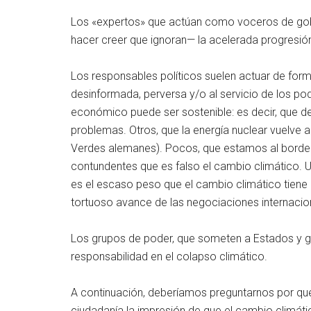
Los «expertos» que actúan como voceros de gob
hacer creer que ignoran— la acelerada progresió
Los responsables políticos suelen actuar de forma
desinformada, perversa y/o al servicio de los po
económico puede ser sostenible: es decir, que de
problemas. Otros, que la energía nuclear vuelve a
Verdes alemanes). Pocos, que estamos al borde d
contundentes que es falso el cambio climático. 
es el escaso peso que el cambio climático tiene 
tortuoso avance de las negociaciones internacion
Los grupos de poder, que someten a Estados y go
responsabilidad en el colapso climático.
A continuación, deberíamos preguntarnos por qu
ciudadanía la impresión de que el cambio climátic