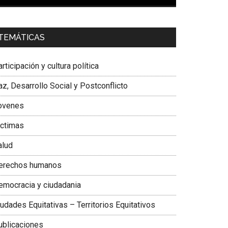
00:00
01:04
a. Carolina Corcho Mejía,
Presidenta Corporación
TEMÁTICAS
atinoamericana Sur, Vicepresidenta Federación
édica Colombiana
rticipación y cultura política
z, Desarrollo Social y Postconflicto
ovenes
ictimas
alud
erechos humanos
emocracia y ciudadania
udades Equitativas – Territorios Equitativos
ublicaciones