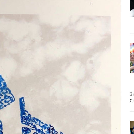
3 
Ge