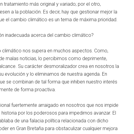
tratamiento más original y variado; por el otro,
sen a la población. Es decir, hay que gestionar mejor la
que el cambio climático es un tema de máxima prioridad.
ón inadecuada acerca del cambio climático?
bio climático nos supera en muchos aspectos. Como,
de malas noticias, lo percibimos como deprimente,
ro alcance. Su carácter desmoralizador crea en nosotros la
su evolución y lo eliminamos de nuestra agenda. En
que se combinan de tal forma que inhiben nuestro interés
amente de forma proactiva.
ional fuertemente arraigado en nosotros que nos impide
la historia por los poderosos para impedirnos avanzar. El
blaba de una falacia política relacionada con dicho
der en Gran Bretaña para obstaculizar cualquier mejora