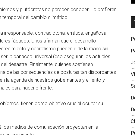
iernos y plutócratas no parecen conocer —o prefieren
n temporal del cambio climático.
Dr
L
 irresponsable, contradictoria, errática, engañosa,
M
Pa
deres fácticos. Unos afirman que el desarrollo
crecimiento y capitalismo pueden ir de la mano sin
Pa
 ser la panacea universal (eso aseguran los actuales
J
el desastre. Finalmente, quienes sostienen
Una de las consecuencias de posturas tan discordantes
V
en la agenda de nuestros gobernantes y el lento y
S
ales para hacerle frente.
D
biernos, tienen como objetivo crucial ocultar su
D
Ci
é los medios de comunicación proyectan en la
P
o es irrelevante.