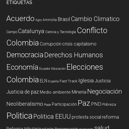
ETIQUETAS
Acuerdo
Cambio Climatico
Brasil
Amnistia
Agro
Conflicto
Catalunya
Campo
Ciencia y Tecnología
Colombia
Corrupción
crisis capitalismo
Democracia
Derechos Humanos
Elecciones
Economía
Ecuador
Educación
Colombia
Iglesia
ELN
Justicia
Fast Track
España
Negociación
Justicia de paz
Mineria
Medio ambiente
Paz
Neoliberalismo
PND
Participación
Pobreza
Papa
Politica
Politica EEUU
reforma
protesta social
salud
Reforma tributaria
religión
Renegociación