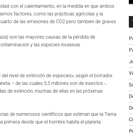
rsidad con el calentamiento, en la medida en que ambos
smos factores, como las prácticas agrícolas y la
Dr
 cuarto de las emisiones de CO2 pero también de graves
L
M
caza) son las mayores causas de la pérdida de
Pa
contaminación y las especies invasivas.
Pa
J
V
 del nivel de extinción de especies», según el borrador.
neta – de las cuales 5,5 millones son de insectos -,
S
as de extinción, muchas de ellas en las próximas
D
D
ias de numerosos científicos que estiman que la Tierra
Ci
 la primera desde que el hombre habita el planeta.
P