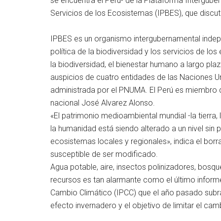
se encuentra el Perú- de la Plataforma Intergube
Servicios de los Ecosistemas (IPBES), que discut
IPBES es un organismo intergubernamental indepen
política de la biodiversidad y los servicios de l
la biodiversidad, el bienestar humano a largo plaz
auspicios de cuatro entidades de las Naciones U
administrada por el PNUMA. El Perú es miembro d
nacional José Alvarez Alonso.
«El patrimonio medioambiental mundial -la tierra,
la humanidad está siendo alterado a un nivel si
ecosistemas locales y regionales», indica el borr
susceptible de ser modificado.
Agua potable, aire, insectos polinizadores, bos
recursos es tan alarmante como el último inform
Cambio Climático (IPCC) que el año pasado subra
efecto invernadero y el objetivo de limitar el ca