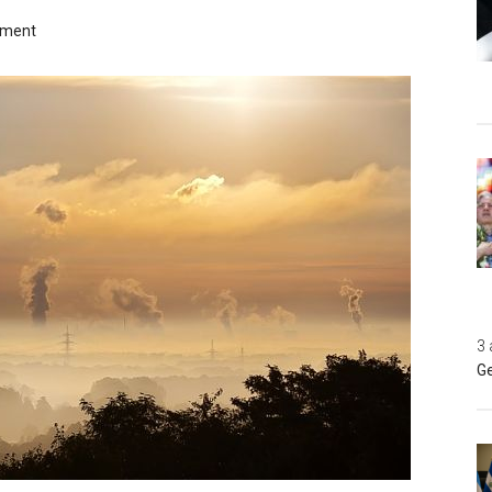
mment
3 
Ge