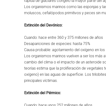
rápida de glaciares congeló la mayor parte del ag
Los organismos marinos como las esponjas y las 
moluscos, cefalópodos primitivos y peces sin 
Extinción del Devónico:
Cuando: hace entre 360 y 375 millones de años
Desapariciones de especies: hasta 75%
Causa probable: agotamiento del oxígeno en lo
Los organismos marinos vuelven a ser los más afe
cambio del clima o el impacto de un asteroide 
teorías estima que la proliferación de vegetales 
oxígeno) en las aguas de superficie. Los trilobit
principales víctimas.
Extinción del Pérmico:
Cuando: hace unos 252 millones de años