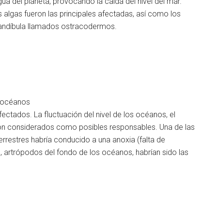
ua del planeta, provocando la caída del nivel del mar.
algas fueron las principales afectadas, así como los
mandíbula llamados ostracodermos.
s océanos
ctados. La fluctuación del nivel de los océanos, el
son considerados como posibles responsables. Una de las
terrestres habría conducido a una anoxia (falta de
es, artrópodos del fondo de los océanos, habrían sido las