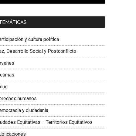
00:00
01:04
a. Carolina Corcho Mejía,
Presidenta Corporación
TEMÁTICAS
atinoamericana Sur, Vicepresidenta Federación
édica Colombiana
rticipación y cultura política
z, Desarrollo Social y Postconflicto
ovenes
ictimas
alud
erechos humanos
emocracia y ciudadania
udades Equitativas – Territorios Equitativos
ublicaciones