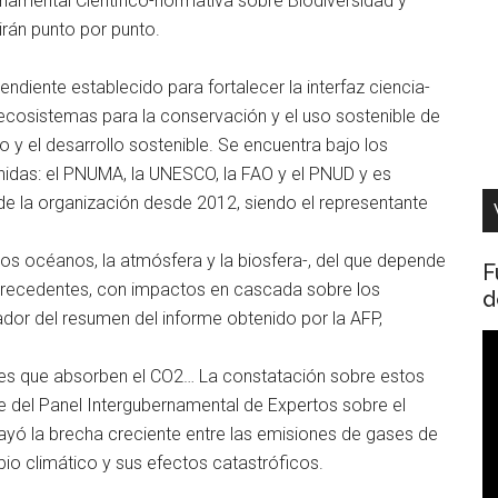
rnamental Científico-normativa sobre Biodiversidad y
irán punto por punto.
diente establecido para fortalecer la interfaz ciencia-
os ecosistemas para la conservación y el uso sostenible de
o y el desarrollo sostenible. Se encuentra bajo los
nidas: el PNUMA, la UNESCO, la FAO y el PNUD y es
e la organización desde 2012, siendo el representante
 los océanos, la atmósfera y la biosfera-, del que depende
F
n precedentes, con impactos en cascada sobre los
d
ador del resumen del informe obtenido por la AFP,
R
d
ques que absorben el CO2… La constatación sobre estos
v
e del Panel Intergubernamental de Expertos sobre el
yó la brecha creciente entre las emisiones de gases de
mbio climático y sus efectos catastróficos.