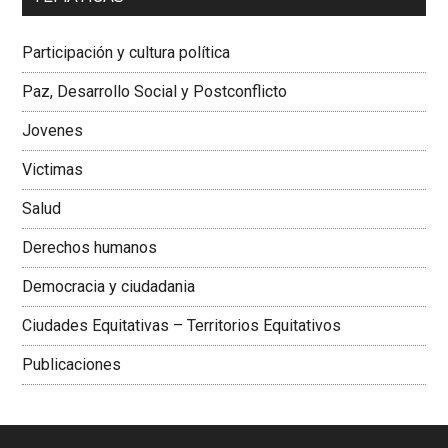
Dra. Carolina Corcho Mejía,
Presidenta Corporación
Latinoamericana Sur, Vicepresidenta Federación Médica
Participación y cultura política
Colombiana
Paz, Desarrollo Social y Postconflicto
Jovenes
Victimas
Salud
Derechos humanos
Democracia y ciudadania
Ciudades Equitativas – Territorios Equitativos
Publicaciones