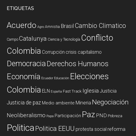
ETIQUETAS
Acuerdo
Cambio Climatico
Brasil
Amnistia
Agro
Conflicto
Catalunya
Campo
Ciencia y Tecnología
Colombia
Corrupción
crisis capitalismo
Democracia
Derechos Humanos
Elecciones
Economía
Ecuador
Educación
Colombia
Iglesia
ELN
Justicia
Fast Track
España
Negociación
Justicia de paz
Mineria
Medio ambiente
Paz
Neoliberalismo
PND
Participación
Pobreza
Papa
Politica
Politica EEUU
reforma
protesta social