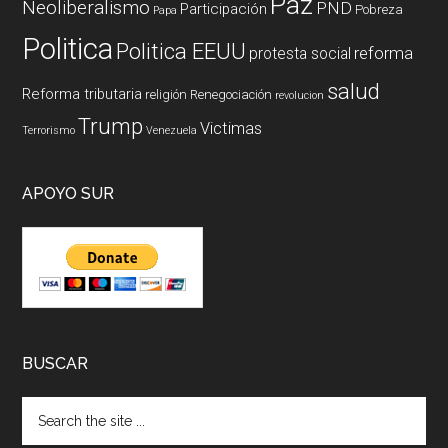
Paz
Neoliberalismo
PND
Participación
Pobreza
Papa
Politica
Politica EEUU
reforma
protesta social
salud
Reforma tributaria
religión
Renegociación
revolucion
Trump
Victimas
Terrorismo
Venezuela
APOYO SUR
BUSCAR