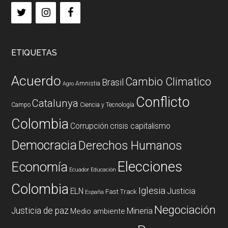
ETIQUETAS
Acuerdo
Cambio Climatico
Brasil
Amnistia
Agro
Conflicto
Catalunya
Campo
Ciencia y Tecnología
Colombia
Corrupción
crisis capitalismo
Democracia
Derechos Humanos
Elecciones
Economía
Ecuador
Educación
Colombia
Iglesia
ELN
Justicia
Fast Track
España
Negociación
Justicia de paz
Mineria
Medio ambiente