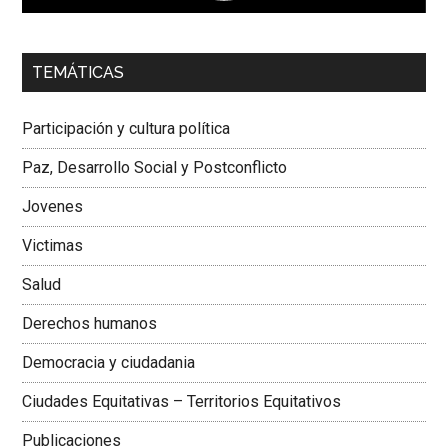
00:00
01:04
TEMÁTICAS
Dra. Carolina Corcho Mejía,
Presidenta Corporación
Latinoamericana Sur, Vicepresidenta Federación Médica
Participación y cultura política
Colombiana
Paz, Desarrollo Social y Postconflicto
Jovenes
Victimas
Salud
Derechos humanos
Democracia y ciudadania
Ciudades Equitativas – Territorios Equitativos
Publicaciones