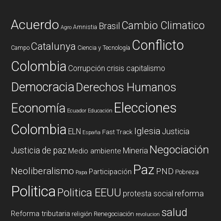
Acuerdo
Cambio Climatico
Brasil
Amnistia
Agro
Conflicto
Catalunya
Campo
Ciencia y Tecnología
Colombia
Corrupción
crisis capitalismo
Democracia
Derechos Humanos
Elecciones
Economía
Ecuador
Educación
Colombia
Iglesia
ELN
Justicia
Fast Track
España
Negociación
Justicia de paz
Mineria
Medio ambiente
Paz
Neoliberalismo
PND
Participación
Pobreza
Papa
Politica
Politica EEUU
reforma
protesta social
salud
Reforma tributaria
religión
Renegociación
revolucion