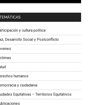
00:00
01:04
a. Carolina Corcho Mejía,
Presidenta Corporación
TEMÁTICAS
atinoamericana Sur, Vicepresidenta Federación
édica Colombiana
rticipación y cultura política
z, Desarrollo Social y Postconflicto
ovenes
ictimas
alud
erechos humanos
emocracia y ciudadania
udades Equitativas – Territorios Equitativos
ublicaciones