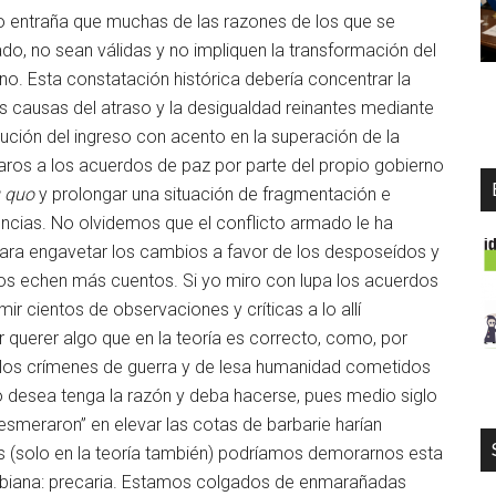
o entraña que muchas de las razones de los que se
do, no sean válidas y no impliquen la transformación del
no. Esta constatación histórica debería concentrar la
s causas del atraso y la desigualdad reinantes mediante
ibución del ingreso con acento en la superación de la
paros a los acuerdos de paz por parte del propio gobierno
u quo
y prolongar una situación de fragmentación e
lencias. No olvidemos que el conflicto armado le ha
para engavetar los cambios a favor de los desposeídos y
nos echen más cuentos. Si yo miro con lupa los acuerdos
ir cientos de observaciones y críticas a lo allí
 querer algo que en la teoría es correcto, como, por
 los crímenes de guerra y de lesa humanidad cometidos
lo desea tenga la razón y deba hacerse, pues medio siglo
“esmeraron” en elevar las cotas de barbarie harían
os (solo en la teoría también) podríamos demorarnos esta
lombiana: precaria. Estamos colgados de enmarañadas