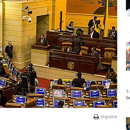
3 
Ge
Imprimir