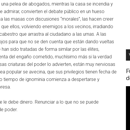
 una pelea de abogados, mientras la casa se incendia y
 admirar, convierten el debate público en un hueso
 a las masas con discusiones “morales”, las hacen creer
 que ellos, volviendo enemigos a los vecinos, irradiando
cabestro que arrastra al ciudadano a las urnas. A las
ojos para que no se den cuenta que están dando vueltas
 han sido tratadas de forma similar por las élites,
enta del engaño cometido, muchísimo más si la verdad
Esas criaturas del poder lo advierten, están muy nerviosas
F
rea popular se avecina, que sus privilegios tienen fecha de
d
to tiempo de ignominia comienza a despertarse y
presa.
R
d
 se le debe dinero. Renunciar a lo que no se puede
v
de poder.