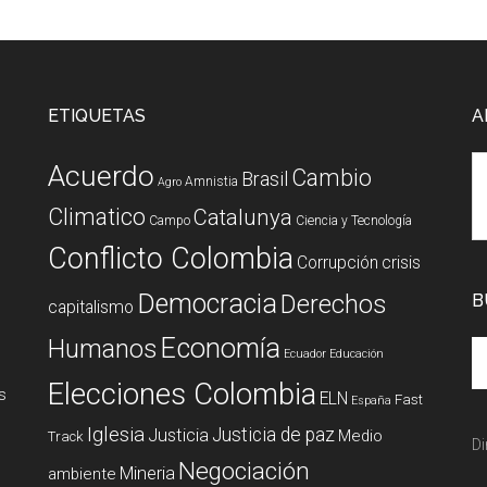
ETIQUETAS
A
Acuerdo
Cambio
Brasil
Amnistia
Agro
Climatico
Catalunya
Campo
Ciencia y Tecnología
Conflicto Colombia
Corrupción
crisis
Democracia
Derechos
B
capitalismo
Economía
Humanos
Ecuador
Educación
Elecciones Colombia
s
ELN
Fast
España
Iglesia
Justicia de paz
Justicia
Medio
Track
Di
Negociación
Mineria
ambiente