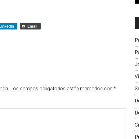
Dr
LinkedIn
Email
L
M
Pa
Pa
J
V
S
cada.
Los campos obligatorios están marcados con
*
D
D
Ci
P