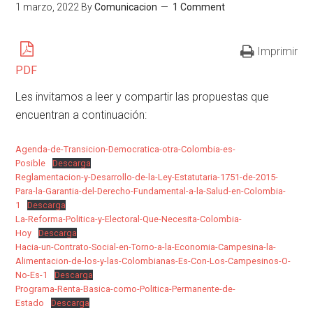
1 marzo, 2022
By
Comunicacion
1 Comment
Imprimir
PDF
Les invitamos a leer y compartir las propuestas que
encuentran a continuación:
Agenda-de-Transicion-Democratica-otra-Colombia-es-
Posible
Descarga
Reglamentacion-y-Desarrollo-de-la-Ley-Estatutaria-1751-de-2015-
Para-la-Garantia-del-Derecho-Fundamental-a-la-Salud-en-Colombia-
1
Descarga
La-Reforma-Politica-y-Electoral-Que-Necesita-Colombia-
Hoy
Descarga
Hacia-un-Contrato-Social-en-Torno-a-la-Economia-Campesina-la-
Alimentacion-de-los-y-las-Colombianas-Es-Con-Los-Campesinos-O-
No-Es-1
Descarga
Programa-Renta-Basica-como-Politica-Permanente-de-
Estado
Descarga