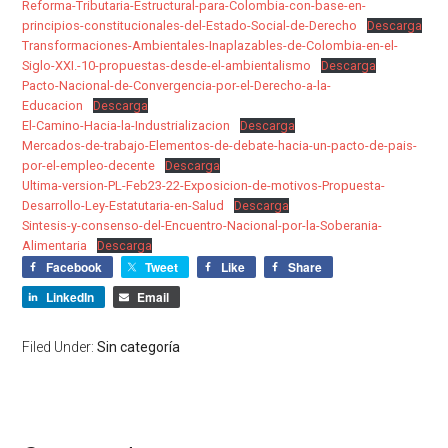
Reforma-Tributaria-Estructural-para-Colombia-con-base-en-
principios-constitucionales-del-Estado-Social-de-Derecho
Descarga
Transformaciones-Ambientales-Inaplazables-de-Colombia-en-el-
Siglo-XXI.-10-propuestas-desde-el-ambientalismo
Descarga
Pacto-Nacional-de-Convergencia-por-el-Derecho-a-la-
Educacion
Descarga
El-Camino-Hacia-la-Industrializacion
Descarga
Mercados-de-trabajo-Elementos-de-debate-hacia-un-pacto-de-pais-
por-el-empleo-decente
Descarga
Ultima-version-PL-Feb23-22-Exposicion-de-motivos-Propuesta-
Desarrollo-Ley-Estatutaria-en-Salud
Descarga
Sintesis-y-consenso-del-Encuentro-Nacional-por-la-Soberania-
Alimentaria
Descarga
Facebook
Tweet
Like
Share
LinkedIn
Email
Filed Under:
Sin categoría