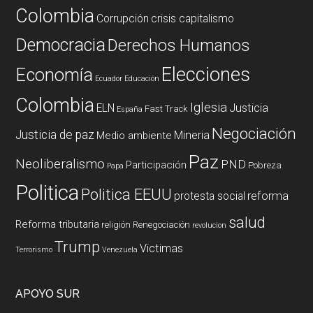
Colombia
Corrupción
crisis capitalismo
Democracia
Derechos Humanos
Elecciones
Economía
Ecuador
Educación
Colombia
Iglesia
ELN
Justicia
Fast Track
España
Negociación
Justicia de paz
Mineria
Medio ambiente
Paz
Neoliberalismo
PND
Participación
Pobreza
Papa
Politica
Politica EEUU
reforma
protesta social
salud
Reforma tributaria
religión
Renegociación
revolucion
Trump
Victimas
Terrorismo
Venezuela
APOYO SUR