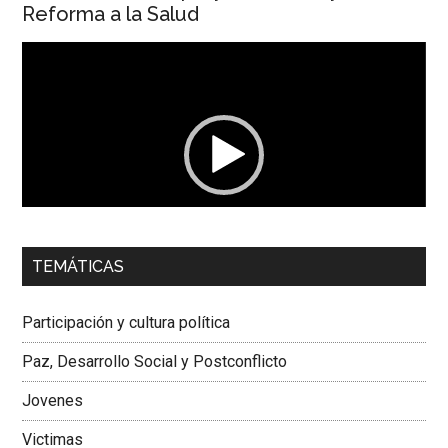
Reforma a la Salud
Reproductor
de
vídeo
00:00
01:04
TEMÁTICAS
Dra. Carolina Corcho Mejía,
Presidenta Corporación
Latinoamericana Sur, Vicepresidenta Federación Médica
Participación y cultura política
Colombiana
Paz, Desarrollo Social y Postconflicto
Jovenes
Victimas