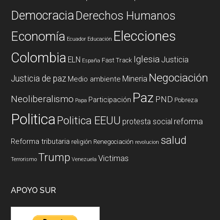
Democracia
Derechos Humanos
Elecciones
Economía
Ecuador
Educación
Colombia
Iglesia
ELN
Justicia
Fast Track
España
Negociación
Justicia de paz
Mineria
Medio ambiente
Paz
Neoliberalismo
PND
Participación
Pobreza
Papa
Politica
Politica EEUU
reforma
protesta social
salud
Reforma tributaria
religión
Renegociación
revolucion
Trump
Victimas
Terrorismo
Venezuela
APOYO SUR