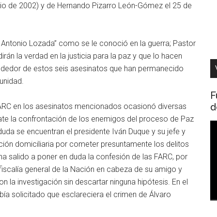
unio de 2002) y de Hernando Pizarro León-Gómez el 25 de
os Antonio Lozada” como se le conoció en la guerra; Pastor
án la verdad en la justicia para la paz y que lo hacen
ededor de estos seis asesinatos que han permanecido
unidad.
F
d
 FARC en los asesinatos mencionados ocasionó diversas
bate la confrontación de los enemigos del proceso de Paz
R
uda se encuentran el presidente Iván Duque y su jefe y
d
nción domiciliaria por cometer presuntamente los delitos
v
a salido a poner en duda la confesión de las FARC, por
fiscalía general de la Nación en cabeza de su amigo y
 la investigación sin descartar ninguna hipótesis. En el
a solicitado que esclareciera el crimen de Álvaro