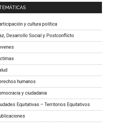
a. Carolina Corcho Mejía,
Presidenta Corporación
TEMÁTICAS
atinoamericana Sur, Vicepresidenta Federación
édica Colombiana
rticipación y cultura política
z, Desarrollo Social y Postconflicto
ovenes
ictimas
alud
erechos humanos
emocracia y ciudadania
udades Equitativas – Territorios Equitativos
ublicaciones