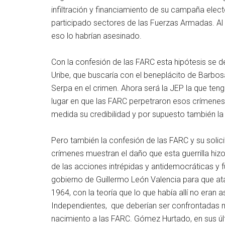
infiltración y financiamiento de su campaña electo
participado sectores de las Fuerzas Armadas. Al
eso lo habrían asesinado.
Con la confesión de las FARC esta hipótesis se de
Uribe, que buscaría con el beneplácito de Barbosa
Serpa en el crimen. Ahora será la JEP la que ten
lugar en que las FARC perpetraron esos crímenes
medida su credibilidad y por supuesto también la
Pero también la confesión de las FARC y su solic
crímenes muestran el daño que esta guerrilla hiz
de las acciones intrépidas y antidemocráticas y f
gobierno de Guillermo León Valencia para que ata
1964, con la teoría que lo que había allí no era
Independientes, que deberían ser confrontadas m
nacimiento a las FARC. Gómez Hurtado, en sus úl