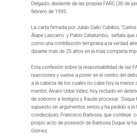
Delgado, disidente de las propias FARC (30 de j
febrero de 1995.
La carta firmada por Julián Gallo Cubillos, “Carl
Álape Lascarro y Pablo Catatumbo, señala que dir
como una contribución temprana a la verdad alr
durante más de 25 años en la más completa imp
Esta confesión sobre la responsabilidad de las
reacciones y vuelve a poner en el centro del de
a la cabeza de los cuales no cabe hoy la menor d
mentor, Álvaro Uribe Vélez, hoy recluido en dete
de soborno a testigos y fraude procesal. Duque h
supuesto sin argumentos serios y ha pedido a la 
condiscípulo, Francisco Barbosa, que continúe con
propio acto de posesión de Barbosa Duque la habí
Gómez.