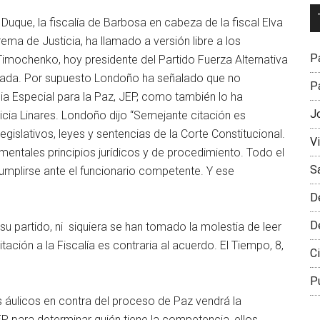
Dr
Duque, la fiscalía de Barbosa en cabeza de la fiscal Elva
L
ema de Justicia, ha llamado a versión libre a los
M
Pa
mochenko, hoy presidente del Partido Fuerza Alternativa
zada. Por supuesto Londoño ha señalado que no
Pa
icia Especial para la Paz, JEP, como también lo ha
J
icia Linares. Londoño dijo “Semejante citación es
gislativos, leyes y sentencias de la Corte Constitucional.
V
mentales principios jurídicos y de procedimiento. Todo el
S
mplirse ante el funcionario competente. Y ese
D
D
 partido, ni siquiera se han tomado la molestia de leer
tación a la Fiscalía es contraria al acuerdo. El Tiempo, 8,
Ci
P
s áulicos en contra del proceso de Paz vendrá la
EP para determinar quién tiene la competencia, ellos