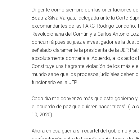
Diligente como siempre con las orientaciones de 
Beatriz Silva Vargas, delegada ante la Corte Supr
excomandantes de las FARC, Rodrigo Londoño, Ti
Revolucionaria del Común y a Carlos Antonio Lo
concurrirá pues su juez e investigador es la Just
señalado claramente la presidenta de la JEP, Patr
absolutamente contraria al Acuerdo, a los actos le
Constituye una flagrante violación de los más ele
mundo sabe que los procesos judiciales deben cu
funcionario es la JEP.
Cada día me convenzo más que este gobierno y su
el acuerdo de paz que quieren hacer trizas”. (La ci
10, 2020).
Ahora en esa guerra sin cuartel del gobierno y su
confrontación entre la Fiscalía de Barbosa y la J