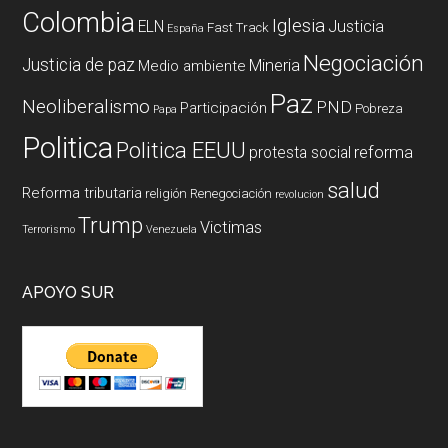
Colombia
Iglesia
ELN
Justicia
Fast Track
España
Negociación
Justicia de paz
Mineria
Medio ambiente
Paz
Neoliberalismo
PND
Participación
Pobreza
Papa
Politica
Politica EEUU
reforma
protesta social
salud
Reforma tributaria
religión
Renegociación
revolucion
Trump
Victimas
Terrorismo
Venezuela
APOYO SUR