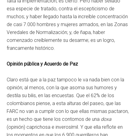
falta la implementación, es cierto. Pero haber sellado
esa especie de tratado, contra el escepticismo de
muchos; y haber llegado hasta la increíble concentración
de casi 7.000 hombres y mujeres armados, en las Zonas
Veredales de Normalización; y, de ñapa, haber
comenzado creíblemente su desarme; es un logro,
francamente histórico.
Opinión pública y Acuerdo de Paz
Claro está que a la paz tampoco le va nada bien con la
opinión; al menos, con la que asoma sus humores y
destila su bilis, en las encuestas. Que el 62% de los
colombianos piense, a esta alturas del paseo, que las
FARC no van a cumplir con lo que ellas mismas pactaron,
es un hecho que tiene los contornos de una
doxa
(opinión) caprichosa e inverosímil. Y que ella reflote en
los momentos en que los 6.900 guerrilleros han