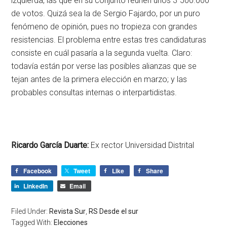
izquierda, las que en su conjunto reúnen unos 3`500.000
de votos. Quizá sea la de Sergio Fajardo, por un puro
fenómeno de opinión, pues no tropieza con grandes
resistencias. El problema entre estas tres candidaturas
consiste en cuál pasaría a la segunda vuelta. Claro:
todavía están por verse las posibles alianzas que se
tejan antes de la primera elección en marzo; y las
probables consultas internas o interpartidistas.
Ricardo García Duarte:
Ex rector Universidad Distrital
Facebook
Tweet
Like
Share
LinkedIn
Email
Filed Under:
Revista Sur
,
RS Desde el sur
Tagged With:
Elecciones