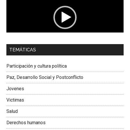
vídeo
00:00
01:04
TEMÁTICAS
Dra. Carolina Corcho Mejía,
Presidenta Corporación
Latinoamericana Sur, Vicepresidenta Federación Médica
Participación y cultura política
Colombiana
Paz, Desarrollo Social y Postconflicto
Jovenes
Victimas
Salud
Derechos humanos