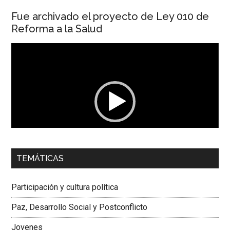
Fue archivado el proyecto de Ley 010 de
Reforma a la Salud
Reproductor
de
vídeo
00:00
01:04
TEMÁTICAS
Dra. Carolina Corcho Mejía,
Presidenta Corporación
Latinoamericana Sur, Vicepresidenta Federación Médica
Participación y cultura política
Colombiana
Paz, Desarrollo Social y Postconflicto
Jovenes