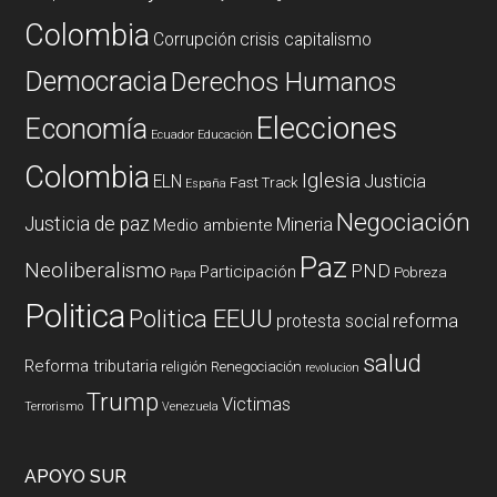
Colombia
Corrupción
crisis capitalismo
Democracia
Derechos Humanos
Elecciones
Economía
Ecuador
Educación
Colombia
Iglesia
ELN
Justicia
Fast Track
España
Negociación
Justicia de paz
Mineria
Medio ambiente
Paz
Neoliberalismo
PND
Participación
Pobreza
Papa
Politica
Politica EEUU
reforma
protesta social
salud
Reforma tributaria
religión
Renegociación
revolucion
Trump
Victimas
Terrorismo
Venezuela
APOYO SUR