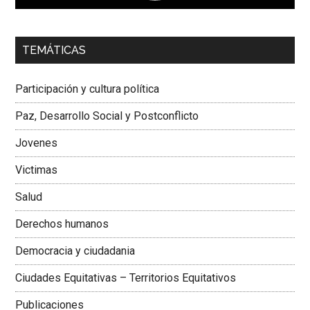
00:00
01:04
TEMÁTICAS
Dra. Carolina Corcho Mejía,
Presidenta Corporación
Latinoamericana Sur, Vicepresidenta Federación Médica
Participación y cultura política
Colombiana
Paz, Desarrollo Social y Postconflicto
Jovenes
Victimas
Salud
Derechos humanos
Democracia y ciudadania
Ciudades Equitativas – Territorios Equitativos
Publicaciones