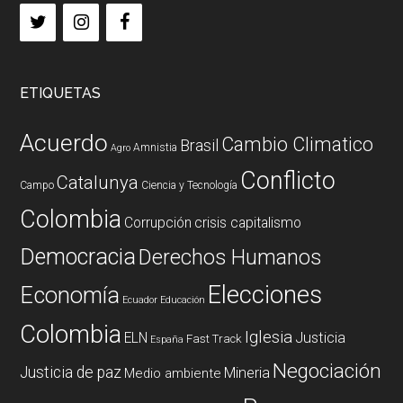
ETIQUETAS
Acuerdo
Cambio Climatico
Brasil
Amnistia
Agro
Conflicto
Catalunya
Campo
Ciencia y Tecnología
Colombia
Corrupción
crisis capitalismo
Democracia
Derechos Humanos
Elecciones
Economía
Ecuador
Educación
Colombia
Iglesia
ELN
Justicia
Fast Track
España
Negociación
Justicia de paz
Mineria
Medio ambiente