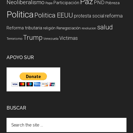
Paz
Neoliberalismo
PND
Participación
Pobreza
Papa
Politica
Politica EEUU
reforma
protesta social
salud
Reforma tributaria
religión
Renegociación
revolucion
Trump
Victimas
Terrorismo
Venezuela
APOYO SUR
BUSCAR