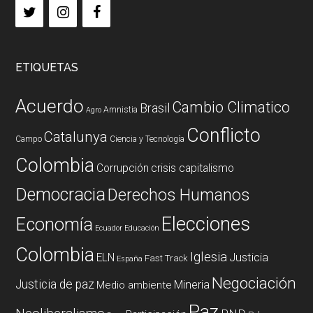
ETIQUETAS
Acuerdo
Cambio Climatico
Brasil
Amnistia
Agro
Conflicto
Catalunya
Campo
Ciencia y Tecnología
Colombia
Corrupción
crisis capitalismo
Democracia
Derechos Humanos
Elecciones
Economía
Ecuador
Educación
Colombia
Iglesia
ELN
Justicia
Fast Track
España
Negociación
Justicia de paz
Mineria
Medio ambiente
Paz