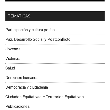
00:00
01:04
TEMÁTICAS
Dra. Carolina Corcho Mejía,
Presidenta Corporación
Latinoamericana Sur, Vicepresidenta Federación Médica
Participación y cultura política
Colombiana
Paz, Desarrollo Social y Postconflicto
Jovenes
Victimas
Salud
Derechos humanos
Democracia y ciudadania
Ciudades Equitativas – Territorios Equitativos
Publicaciones