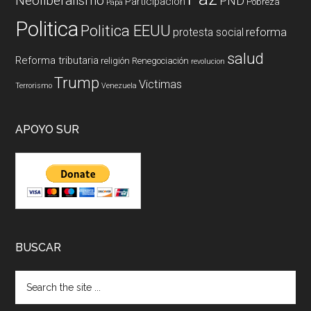
Neoliberalismo
PND
Participación
Pobreza
Papa
Politica
Politica EEUU
reforma
protesta social
salud
Reforma tributaria
religión
Renegociación
revolucion
Trump
Victimas
Terrorismo
Venezuela
APOYO SUR
BUSCAR