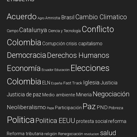
Acuerdo
Cambio Climatico
Brasil
Amnistia
Agro
Conflicto
Catalunya
Campo
Ciencia y Tecnología
Colombia
Corrupción
crisis capitalismo
Democracia
Derechos Humanos
Elecciones
Economía
Ecuador
Educación
Colombia
Iglesia
ELN
Justicia
Fast Track
España
Negociación
Justicia de paz
Mineria
Medio ambiente
Paz
Neoliberalismo
PND
Participación
Pobreza
Papa
Politica
Politica EEUU
reforma
protesta social
salud
Reforma tributaria
religión
Renegociación
revolucion