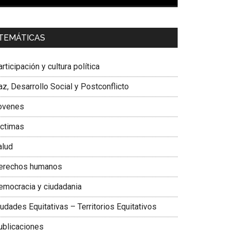
00:00
01:04
a. Carolina Corcho Mejía,
Presidenta Corporación
TEMÁTICAS
atinoamericana Sur, Vicepresidenta Federación
édica Colombiana
rticipación y cultura política
z, Desarrollo Social y Postconflicto
ovenes
ictimas
alud
erechos humanos
emocracia y ciudadania
udades Equitativas – Territorios Equitativos
ublicaciones