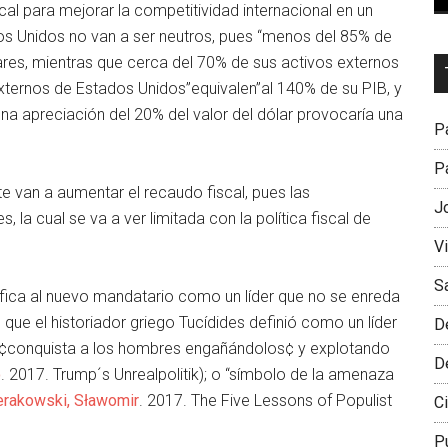
scal para mejorar la competitividad internacional en un
os Unidos no van a ser neutros, pues “menos del 85% de
res, mientras que cerca del 70% de sus activos externos
Dr
ternos de Estados Unidos”equivalen”al 140% de su PIB, y
L
una apreciación del 20% del valor del dólar provocaría una
M
Pa
Pa
te van a aumentar el recaudo fiscal, pues las
J
la cual se va a ver limitada con la política fiscal de
V
S
ifica al nuevo mandatario como un líder que no se enreda
que el historiador griego Tucídides definió como un líder
D
e ¢conquista a los hombres engañándolos¢ y explotando
D
o
. 2017. Trump´s Unrealpolitik); o “símbolo de la amenaza
erakowski, Sławomir
. 2017. The Five Lessons of Populist
Ci
P