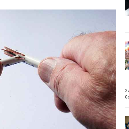
3 
Ge