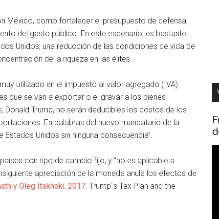
con México, como fortalecer el presupuesto de defensa,
ento del gasto público. En este escenario, es bastante
tados Unidos; una reducción de las condiciones de vida de
entración de la riqueza en las élites.
 muy utilizado en el impuesto al valor agregado (IVA)
es que se van a exportar o el gravar a los bienes
, Donald Trump, no serán deducibles los costos de los
F
xportaciones. En palabras del nuevo mandatario de la
d
 Estados Unidos sin ninguna consecuencia”.
R
 países con tipo de cambio fijo, y “no es aplicable a
d
nsiguiente apreciación de la moneda anula los efectos de
v
ath y Oleg Itskhoki. 2017
. Trump´s Tax Plan and the