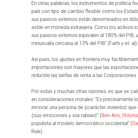
En otras palabras, los instrumentos de política fi
país con tipo de cambio flexible como los Estad
sus pasivos externos están denominados en dóla
están en moneda extranjera. Como los activos ex
sus pasivos externos equivalen al 180% del PIB, 
minusvalía cercana al 13% del PIB” (Farhi y et. al).
Así pues, los ajustes en frontera muy factiblemen
importaciones son mayores que las exportaciones, 
reducirle las tarifas de renta a las Corporaciones.
Por estas y muchas otras razones, es que se cal
en consideraciones morales: “Es precisamente lo 
inmoral: una persona de ¢carácter violento¢ qu
¢sus emociones y sus rabias¢” (
Ben-Ami, Shlom
populista al modelo democrático occidental” (
Si
Rule).