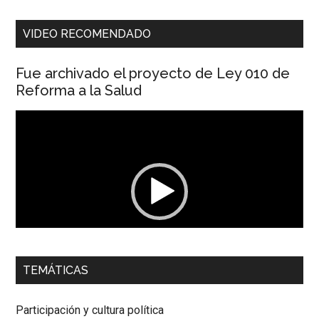
VIDEO RECOMENDADO
Fue archivado el proyecto de Ley 010 de
Reforma a la Salud
Reproductor
de
vídeo
00:00
01:04
TEMÁTICAS
Dra. Carolina Corcho Mejía,
Presidenta Corporación
Latinoamericana Sur, Vicepresidenta Federación Médica
Participación y cultura política
Colombiana