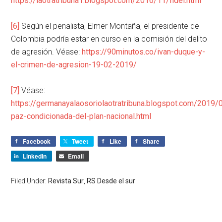
https://laotratribuna1.blogspot.com/2016/11/fidel.html
[6]
Según el penalista, Elmer Montaña, el presidente de
Colombia podría estar en curso en la comisión del delito
de agresión. Véase:
https://90minutos.co/ivan-duque-y-
el-crimen-de-agresion-19-02-2019/
[7]
Véase:
https://germanayalaosoriolaotratribuna.blogspot.com/2019/0
paz-condicionada-del-plan-nacional.html
Facebook
Tweet
Like
Share
LinkedIn
Email
Filed Under:
Revista Sur
,
RS Desde el sur