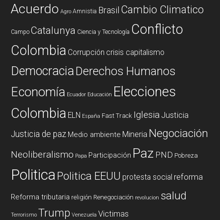
Acuerdo
Cambio Climatico
Brasil
Amnistia
Agro
Conflicto
Catalunya
Campo
Ciencia y Tecnología
Colombia
Corrupción
crisis capitalismo
Democracia
Derechos Humanos
Elecciones
Economía
Ecuador
Educación
Colombia
Iglesia
ELN
Justicia
Fast Track
España
Negociación
Justicia de paz
Mineria
Medio ambiente
Paz
Neoliberalismo
PND
Participación
Pobreza
Papa
Politica
Politica EEUU
reforma
protesta social
salud
Reforma tributaria
religión
Renegociación
revolucion
Trump
Victimas
Terrorismo
Venezuela