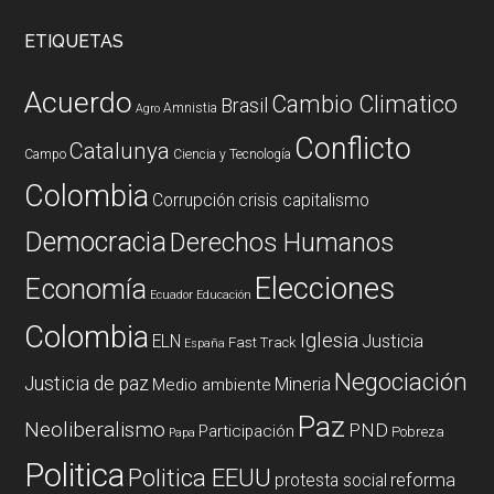
ETIQUETAS
Acuerdo
Cambio Climatico
Brasil
Amnistia
Agro
Conflicto
Catalunya
Campo
Ciencia y Tecnología
Colombia
Corrupción
crisis capitalismo
Democracia
Derechos Humanos
Elecciones
Economía
Ecuador
Educación
Colombia
Iglesia
ELN
Justicia
Fast Track
España
Negociación
Justicia de paz
Mineria
Medio ambiente
Paz
Neoliberalismo
PND
Participación
Pobreza
Papa
Politica
Politica EEUU
reforma
protesta social