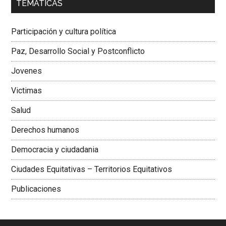
TEMÁTICAS
Dra. Carolina Corcho Mejía,
Presidenta Corporación
Latinoamericana Sur, Vicepresidenta Federación Médica
Participación y cultura política
Colombiana
Paz, Desarrollo Social y Postconflicto
Jovenes
Victimas
Salud
Derechos humanos
Democracia y ciudadania
Ciudades Equitativas – Territorios Equitativos
Publicaciones