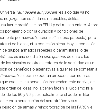
 Universal
“aut dedere aut judicare”
es algo que ya no
bia no juzga con estándares razonables, delitos
á una fuerte presión de los EEUU y del mundo entero. Ahora
dos por ejemplo con la duración y condiciones de
iamente por nuevas “catedrales” ni cosa parecida), pero
tas ni de bienes, ni la confesión plena. Hoy la confesión
n de grupos armados rebeldes o paramilitares, o de
tráfico, es una condición
sine qua non
de cara a las
 de los vínculos de otros sectores de la sociedad es un
esión de beneficios o alternativas a quienes se sometan a
ltractivas”
es decir, no podrán arroparse con normas
ya que esa fue una perversión tremendamente nociva, de
 orden de ideas, no la tienen fácil ni el Gobierno ni la
del de los 80 y 90, pues actualmente el poder militar
te en la persecución del narcotráfico y sus
a dejación de armas y reincorporación de las FARC y el