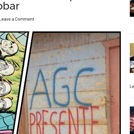
obar
Leave a Comment
L