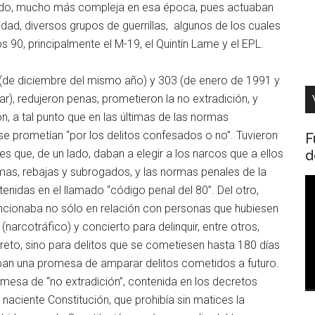
rmado, mucho más compleja en esa época, pues actuaban
sidad, diversos grupos de guerrillas, algunos de los cuales
s 90, principalmente el M-19, el Quintín Lame y el EPL.
 (de diciembre del mismo año) y 303 (de enero de 1991 y
ar), redujeron penas, prometieron la no extradición, y
n, a tal punto que en las últimas de las normas
e prometían “por los delitos confesados o no”. Tuvieron
F
d
es que, de un lado, daban a elegir a los narcos que a ellos
rmas, rebajas y subrogados, y las normas penales de la
R
tenidas en el llamado “código penal del 80”. Del otro,
d
ncionaba no sólo en relación con personas que hubiesen
v
narcotráfico) y concierto para delinquir, entre otros,
creto, sino para delitos que se cometiesen hasta 180 días
aban una promesa de amparar delitos cometidos a futuro.
omesa de “no extradición”, contenida en los decretos
 naciente Constitución, que prohibía sin matices la