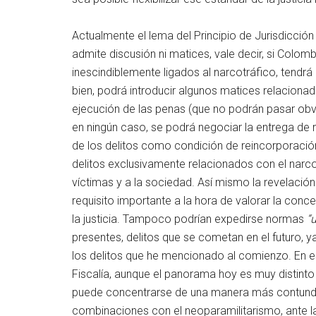
Actualmente el lema del Principio de Jurisdicción
admite discusión ni matices, vale decir, si Colom
inescindiblemente ligados al narcotráfico, tendr
bien, podrá introducir algunos matices relaciona
ejecución de las penas (que no podrán pasar obv
en ningún caso, se podrá negociar la entrega de ru
de los delitos como condición de reincorporació
delitos exclusivamente relacionados con el narco
víctimas y a la sociedad. Así mismo la revelación
requisito importante a la hora de valorar la conc
la justicia. Tampoco podrían expedirse normas
“u
presentes, delitos que se cometan en el futuro, 
los delitos que he mencionado al comienzo. En este
Fiscalía, aunque el panorama hoy es muy distinto 
puede concentrarse de una manera más contunden
combinaciones con el neoparamilitarismo, ante l