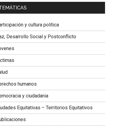
a. Carolina Corcho Mejía,
Presidenta Corporación
TEMÁTICAS
atinoamericana Sur, Vicepresidenta Federación
édica Colombiana
rticipación y cultura política
z, Desarrollo Social y Postconflicto
ovenes
ictimas
alud
erechos humanos
emocracia y ciudadania
udades Equitativas – Territorios Equitativos
ublicaciones