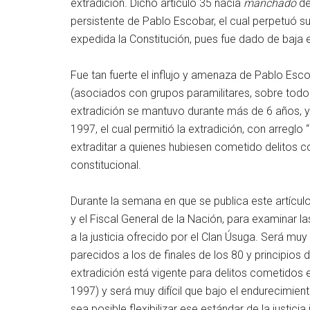
extradición. Dicho artículo 35 nacía
manchado
de
persistente de Pablo Escobar, el cual perpetuó
expedida la Constitución, pues fue dado de baja 
Fue tan fuerte el influjo y amenaza de Pablo Es
(asociados con grupos paramilitares, sobre todo e
extradición se mantuvo durante más de 6 años, ya
1997, el cual permitió la extradición, con arreglo
extraditar a quienes hubiesen cometido delitos c
constitucional.
Durante la semana en que se publica este artículo
y el Fiscal General de la Nación, para examinar 
a la justicia ofrecido por el Clan Úsuga. Será muy
parecidos a los de finales de los 80 y principios
extradición está vigente para delitos cometidos 
1997) y será muy difícil que bajo el endurecimien
sea posible flexibilizar ese estándar de la justicia 