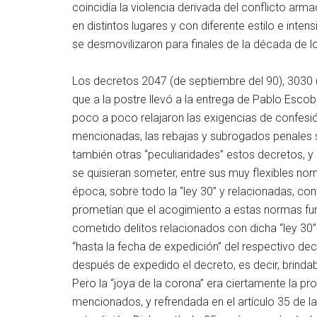
coincidía la violencia derivada del conflicto a
en distintos lugares y con diferente estilo e inten
se desmovilizaron para finales de la década de lo
Los decretos 2047 (de septiembre del 90), 3030
que a la postre llevó a la entrega de Pablo Escob
poco a poco relajaron las exigencias de confesió
mencionadas, las rebajas y subrogados penales s
también otras “peculiaridades” estos decretos, y 
se quisieran someter, entre sus muy flexibles no
época, sobre todo la “ley 30” y relacionadas, con
prometían que el acogimiento a estas normas fu
cometido delitos relacionados con dicha “ley 30” (
“hasta la fecha de expedición” del respectivo de
después de expedido el decreto, es decir, brind
Pero la “joya de la corona” era ciertamente la pr
mencionados, y refrendada en el artículo 35 de la