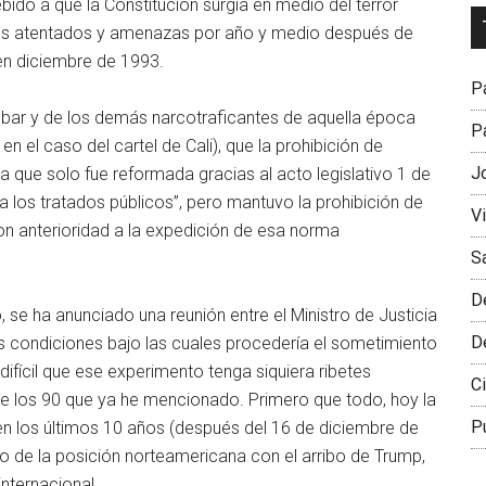
bido a que la Constitución surgía en medio del terror
Dr
 sus atentados y amenazas por año y medio después de
L
en diciembre de 1993.
M
Pa
cobar y de los demás narcotraficantes de aquella época
Pa
n el caso del cartel de Cali), que la prohibición de
J
 que solo fue reformada gracias al acto legislativo 1 de
 “a los tratados públicos”, pero mantuvo la prohibición de
V
on anterioridad a la expedición de esa norma
S
D
, se ha anunciado una reunión entre el Ministro de Justicia
D
las condiciones bajo las cuales procedería el sometimiento
 difícil que ese experimento tenga siquiera ribetes
Ci
 de los 90 que ya he mencionado. Primero que todo, hoy la
P
en los últimos 10 años (después del 16 de diciembre de
to de la posición norteamericana con el arribo de Trump,
internacional.