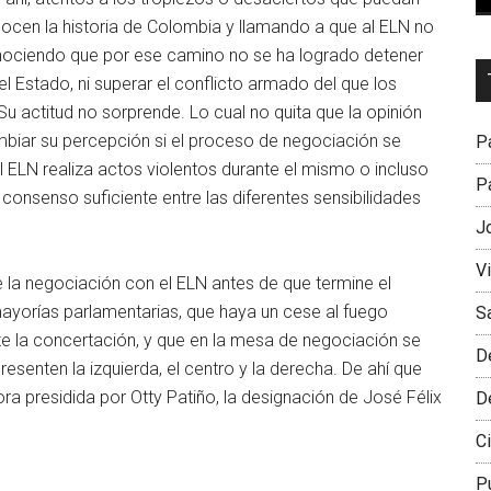
cen la historia de Colombia y llamando a que al ELN no
conociendo que por ese camino no se ha logrado detener
Dr
el Estado, ni superar el conflicto armado del que los
L
Su actitud no sorprende. Lo cual no quita que la opinión
M
biar su percepción si el proceso de negociación se
Pa
l ELN realiza actos violentos durante el mismo o incluso
Pa
consenso suficiente entre las diferentes sensibilidades
J
V
 la negociación con el ELN antes de que termine el
mayorías parlamentarias, que haya un cese al fuego
S
rante la concertación, y que en la mesa de negociación se
D
esenten la izquierda, el centro y la derecha. De ahí que
ra presidida por Otty Patiño, la designación de José Félix
D
Ci
P