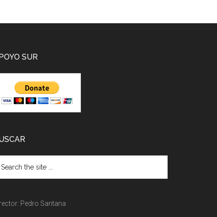
POYO SUR
USCAR
rector: Pedro Santana