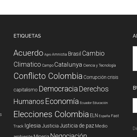
ETIQUETAS
A
Acuerdo
Cambio
Brasil
Amnistia
Agro
Climatico
Catalunya
Campo
Ciencia y Tecnología
Conflicto Colombia
Corrupción
crisis
Democracia
Derechos
B
capitalismo
Economía
Humanos
Ecuador
Educación
Elecciones Colombia
s
ELN
Fast
España
Iglesia
Justicia de paz
Justicia
Medio
Track
Di
Negociación
Mineria
ambiente