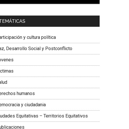
00:00
01:04
a. Carolina Corcho Mejía,
Presidenta Corporación
TEMÁTICAS
atinoamericana Sur, Vicepresidenta Federación
édica Colombiana
rticipación y cultura política
z, Desarrollo Social y Postconflicto
ovenes
ictimas
alud
erechos humanos
emocracia y ciudadania
udades Equitativas – Territorios Equitativos
ublicaciones