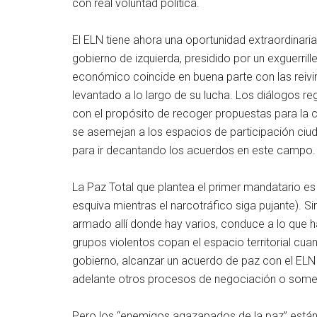
con real voluntad política.
El ELN tiene ahora una oportunidad extraordinaria 
gobierno de izquierda, presidido por un exguerri
económico coincide en buena parte con las reivi
levantado a lo largo de su lucha. Los diálogos re
con el propósito de recoger propuestas para la 
se asemejan a los espacios de participación ci
para ir decantando los acuerdos en este campo.
La Paz Total que plantea el primer mandatario e
esquiva mientras el narcotráfico siga pujante). 
armado allí donde hay varios, conduce a lo que 
grupos violentos copan el espacio territorial cuan
gobierno, alcanzar un acuerdo de paz con el ELN
adelante otros procesos de negociación o some
Pero los “enemigos agazapados de la paz” están 