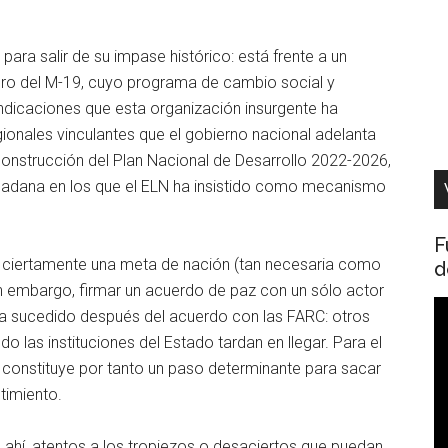
para salir de su impase histórico: está frente a un
llero del M-19, cuyo programa de cambio social y
ndicaciones que esta organización insurgente ha
gionales vinculantes que el gobierno nacional adelanta
construcción del Plan Nacional de Desarrollo 2022-2026,
udadana en los que el ELN ha insistido como mecanismo
F
s ciertamente una meta de nación (tan necesaria como
d
Sin embargo, firmar un acuerdo de paz con un sólo actor
R
ha sucedido después del acuerdo con las FARC: otros
d
do las instituciones del Estado tardan en llegar. Para el
v
 constituye por tanto un paso determinante para sacar
timiento.
ahí, atentos a los tropiezos o desaciertos que puedan