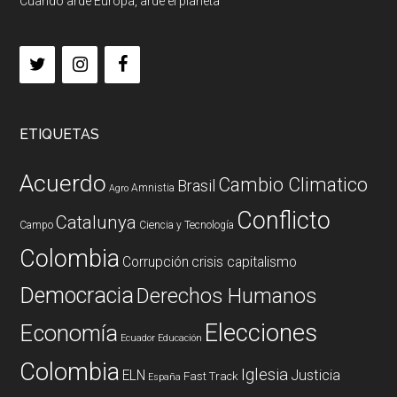
Cuando arde Europa, arde el planeta
ETIQUETAS
Acuerdo
Cambio Climatico
Brasil
Amnistia
Agro
Conflicto
Catalunya
Campo
Ciencia y Tecnología
Colombia
Corrupción
crisis capitalismo
Democracia
Derechos Humanos
Elecciones
Economía
Ecuador
Educación
Colombia
Iglesia
ELN
Justicia
Fast Track
España