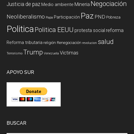
Negociación
Justicia de paz
Mineria
Medio ambiente
Paz
Neoliberalismo
PND
Participación
Pobreza
Papa
Politica
Politica EEUU
reforma
protesta social
salud
Reforma tributaria
religión
Renegociación
revolucion
Trump
Victimas
Terrorismo
Venezuela
APOYO SUR
BUSCAR