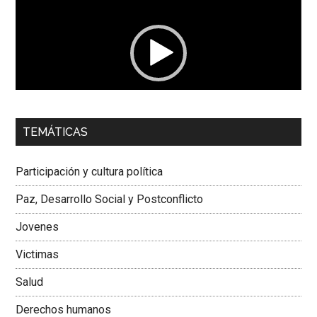
vídeo
00:00
01:04
TEMÁTICAS
Dra. Carolina Corcho Mejía,
Presidenta Corporación
Latinoamericana Sur, Vicepresidenta Federación Médica
Participación y cultura política
Colombiana
Paz, Desarrollo Social y Postconflicto
Jovenes
Victimas
Salud
Derechos humanos