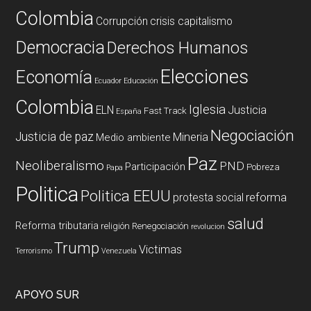
Colombia
Corrupción
crisis capitalismo
Democracia
Derechos Humanos
Elecciones
Economía
Ecuador
Educación
Colombia
Iglesia
ELN
Justicia
Fast Track
España
Negociación
Justicia de paz
Mineria
Medio ambiente
Paz
Neoliberalismo
PND
Participación
Pobreza
Papa
Politica
Politica EEUU
reforma
protesta social
salud
Reforma tributaria
religión
Renegociación
revolucion
Trump
Victimas
Terrorismo
Venezuela
APOYO SUR