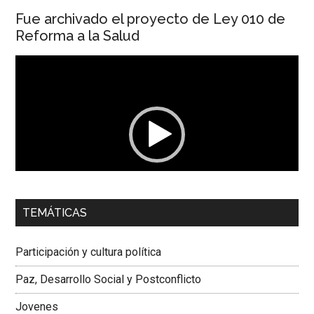
Fue archivado el proyecto de Ley 010 de
Reforma a la Salud
Reproductor
de
vídeo
00:00
01:04
TEMÁTICAS
Dra. Carolina Corcho Mejía,
Presidenta Corporación
Latinoamericana Sur, Vicepresidenta Federación Médica
Participación y cultura política
Colombiana
Paz, Desarrollo Social y Postconflicto
Jovenes