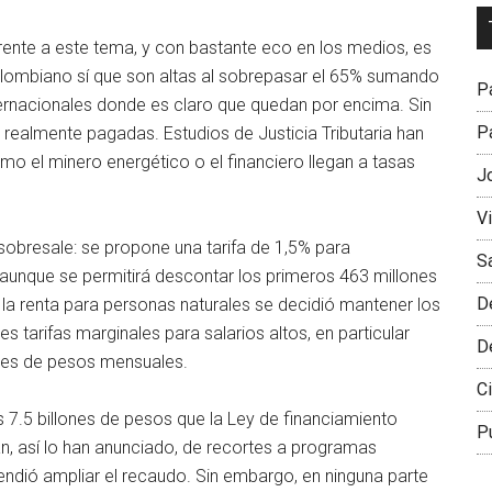
Dr
L
rente a este tema, y con bastante eco en los medios, es
M
olombiano sí que son altas al sobrepasar el 65% sumando
Pa
ternacionales donde es claro que quedan por encima. Sin
Pa
realmente pagadas. Estudios de Justicia Tributaria han
o el minero energético o el financiero llegan a tasas
J
V
 sobresale: se propone una tarifa de 1,5% para
S
, aunque se permitirá descontar los primeros 463 millones
D
 la renta para personas naturales se decidió mantener los
 tarifas marginales para salarios altos, en particular
D
ones de pesos mensuales.
Ci
s 7.5 billones de pesos que la Ley de financiamiento
P
rán, así lo han anunciado, de recortes a programas
endió ampliar el recaudo. Sin embargo, en ninguna parte