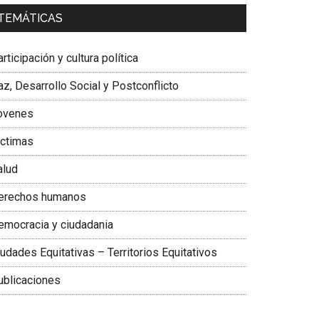
a. Carolina Corcho Mejía,
Presidenta Corporación
TEMÁTICAS
atinoamericana Sur, Vicepresidenta Federación
édica Colombiana
rticipación y cultura política
z, Desarrollo Social y Postconflicto
ovenes
ictimas
alud
erechos humanos
emocracia y ciudadania
udades Equitativas – Territorios Equitativos
ublicaciones