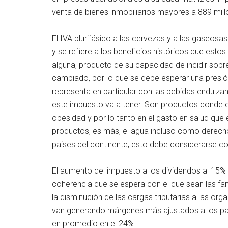
venta de bienes inmobiliarios mayores a 889 mil
El IVA plurifásico a las cervezas y a las gaseosa
y se refiere a los beneficios históricos que esto
alguna, producto de su capacidad de incidir sobr
cambiado, por lo que se debe esperar una presión
representa en particular con las bebidas endulz
este impuesto va a tener. Son productos donde e
obesidad y por lo tanto en el gasto en salud que 
productos, es más, el agua incluso como derec
países del continente, esto debe considerarse co
El aumento del impuesto a los dividendos al 15% 
coherencia que se espera con el que sean las fam
la disminución de las cargas tributarias a las or
van generando márgenes más ajustados a los par
en promedio en el 24%.