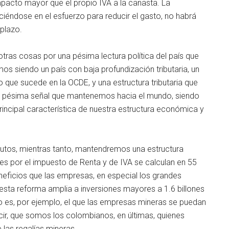
mpacto mayor que el propio IVA a la canasta. La
iéndose en el esfuerzo para reducir el gasto, no habrá
 plazo.
 otras cosas por una pésima lectura política del país que
os siendo un país con baja profundización tributaria, un
 que sucede en la OCDE, y una estructura tributaria que
una pésima señal que mantenemos hacia el mundo, siendo
rincipal característica de nuestra estructura económica y
frutos, mientras tanto, mantendremos una estructura
ones por el impuesto de Renta y de IVA se calculan en 55
eneficios que las empresas, en especial los grandes
e esta reforma amplia a inversiones mayores a 1.6 billones
 es, por ejemplo, el que las empresas mineras se puedan
cir, que somos los colombianos, en últimas, quienes
las regalías mineras.