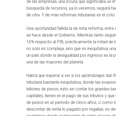
de las empresas, una locura que significaba un i
búsqueda de recursos, ya lo veremos, seguirá hac
de otra. Y de más reformas tributarias en el coto
Una oportunidad fallida la de esta reforma, entre
se hace desde el Gobierno. Mientras tanto seguim
16% respecto al PIB, prácticamente la mitad de lo
no solo es compleja, sino que es inequitativa; 
un país donde la desigualdad por ingresos es la p
una de las mayores del planeta.
Habrá que esperar a ver si los aprendizajes dan 
tributaria bastante inequitativa, donde las evasi
billones de pesos, esto sin contar los grandes b
capitales, tienen en el pago de sus tributos y qu
de pesos en un período de cinco años, o como lo
descontar de renta lo pagado por regalías, es de
asumimos desde el impuesto de renta el pago de 