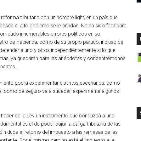
reforma tributaria con un nombre light, en un país que,
desde el alto gobierno se le brindan. No ha sido fácil para
ometido innumerables errores políticos en su
istro de Hacienda, como de su propio partido, incluso de
a defender a uno y otros independientemente si lo que
temas, ya quedarán para las anécdotas y concentrémonos
onentes.
amiento podrá experimentar distintos escenarios, como
que, como de seguro va a suceder, experimente algunos
r hacer de la Ley un instrumento que conduzca a una
damental es el de poder bajar la carga tributaria de las
n duda el retorno del impuesto a las remesas de las
ortante. Por el mismo camino está el impuesto a la