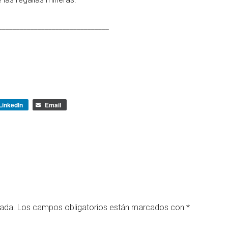
_______________________________
LinkedIn
Email
cada.
Los campos obligatorios están marcados con
*