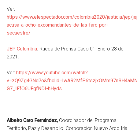
Ver:
https://www.elespectador.com/colombia2020/justicia/jep/je
acusa-a-ocho-excomandantes-de-las-farc-por-
secuestro/
JEP Colombia
. Rueda de Prensa Caso 01: Enero 28 de
2021.
Ver:
https://www.youtube.com/watch?
v=zQ9Zg4GNd7o&fbclid=IwAR2MfP6tszjxOMm97nBH4aMN
G7_IFfO6UFgfNDI-hHyds
Albeiro Caro Fernández,
Coordinador del Programa
Territorio, Paz y Desarrollo. Corporación Nuevo Arco Iris