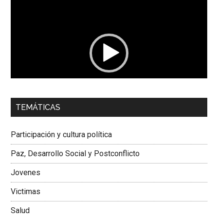
Reproductor
de
vídeo
00:00
01:04
TEMÁTICAS
Dra. Carolina Corcho Mejía,
Presidenta Corporación
Latinoamericana Sur, Vicepresidenta Federación Médica
Participación y cultura política
Colombiana
Paz, Desarrollo Social y Postconflicto
Jovenes
Victimas
Salud