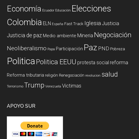
Elecciones
Economía
Ecuador
Educación
Colombia
Iglesia
ELN
Justicia
Fast Track
España
Negociación
Justicia de paz
Mineria
Medio ambiente
Paz
Neoliberalismo
PND
Participación
Pobreza
Papa
Politica
Politica EEUU
reforma
protesta social
salud
Reforma tributaria
religión
Renegociación
revolucion
Trump
Victimas
Terrorismo
Venezuela
APOYO SUR