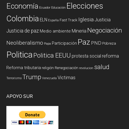
Elecciones
Economía
Ecuador
Educación
Colombia
Iglesia
ELN
Justicia
Fast Track
España
Negociación
Justicia de paz
Mineria
Medio ambiente
Paz
Neoliberalismo
PND
Participación
Pobreza
Papa
Politica
Politica EEUU
reforma
protesta social
salud
Reforma tributaria
religión
Renegociación
revolucion
Trump
Victimas
Terrorismo
Venezuela
APOYO SUR