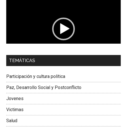
Reproductor
de
vídeo
00:00
01:04
TEMÁTICAS
Dra. Carolina Corcho Mejía,
Presidenta Corporación
Latinoamericana Sur, Vicepresidenta Federación Médica
Participación y cultura política
Colombiana
Paz, Desarrollo Social y Postconflicto
Jovenes
Victimas
Salud