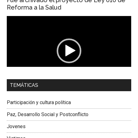
Reforma a la Salud
Reproductor
de
vídeo
00:00
01:04
TEMÁTICAS
Dra. Carolina Corcho Mejía,
Presidenta Corporación
Latinoamericana Sur, Vicepresidenta Federación Médica
Participación y cultura política
Colombiana
Paz, Desarrollo Social y Postconflicto
Jovenes