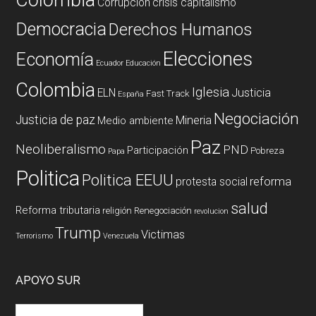
Corrupción
crisis capitalismo
Democracia
Derechos Humanos
Elecciones
Economía
Ecuador
Educación
Colombia
Iglesia
ELN
Justicia
Fast Track
España
Negociación
Justicia de paz
Mineria
Medio ambiente
Paz
Neoliberalismo
PND
Participación
Pobreza
Papa
Politica
Politica EEUU
reforma
protesta social
salud
Reforma tributaria
religión
Renegociación
revolucion
Trump
Victimas
Terrorismo
Venezuela
APOYO SUR