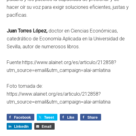
hacer oír su voz para exigir soluciones eficientes, justas y
pacíficas.
Juan Torres López,
doctor en Ciencias Económicas,
catedrático de Economía Aplicada en la Universidad de
Sevilla, autor de numerosos libros.
Fuente:https://www.alainet.org/es/articulo/212858?
utm_source=email&utm_campaign=alai-amlatina
Foto tomada de:
https://www.alainet.org/es/articulo/212858?
utm_source=email&utm_campaign=alai-amlatina
Facebook
Tweet
Like
Share
LinkedIn
Email