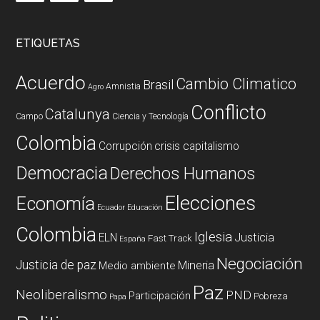
ETIQUETAS
Acuerdo
Cambio Climatico
Brasil
Amnistia
Agro
Conflicto
Catalunya
Campo
Ciencia y Tecnología
Colombia
Corrupción
crisis capitalismo
Democracia
Derechos Humanos
Elecciones
Economía
Ecuador
Educación
Colombia
Iglesia
ELN
Justicia
Fast Track
España
Negociación
Justicia de paz
Mineria
Medio ambiente
Paz
Neoliberalismo
PND
Participación
Pobreza
Papa