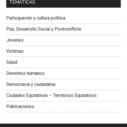
TEMÁTICAS
Dra. Carolina Corcho Mejía,
Presidenta Corporación
Latinoamericana Sur, Vicepresidenta Federación Médica
Participación y cultura política
Colombiana
Paz, Desarrollo Social y Postconflicto
Jovenes
Victimas
Salud
Derechos humanos
Democracia y ciudadania
Ciudades Equitativas – Territorios Equitativos
Publicaciones