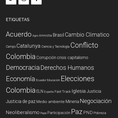
ETIQUETAS
Acuerdo
Cambio Climatico
Brasil
Amnistia
Agro
Conflicto
Catalunya
Campo
Ciencia y Tecnología
Colombia
Corrupción
crisis capitalismo
Democracia
Derechos Humanos
Elecciones
Economía
Ecuador
Educación
Colombia
Iglesia
ELN
Justicia
Fast Track
España
Negociación
Justicia de paz
Mineria
Medio ambiente
Paz
Neoliberalismo
PND
Participación
Pobreza
Papa