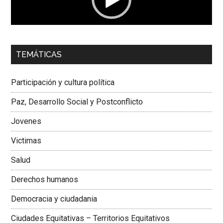
00:00
01:04
TEMÁTICAS
Dra. Carolina Corcho Mejía,
Presidenta Corporación
Latinoamericana Sur, Vicepresidenta Federación Médica
Participación y cultura política
Colombiana
Paz, Desarrollo Social y Postconflicto
Jovenes
Victimas
Salud
Derechos humanos
Democracia y ciudadania
Ciudades Equitativas – Territorios Equitativos