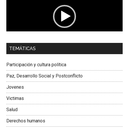
vídeo
00:00
01:04
TEMÁTICAS
Dra. Carolina Corcho Mejía,
Presidenta Corporación
Latinoamericana Sur, Vicepresidenta Federación Médica
Participación y cultura política
Colombiana
Paz, Desarrollo Social y Postconflicto
Jovenes
Victimas
Salud
Derechos humanos