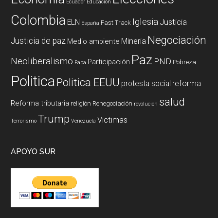
Ecuador
Educación
Colombia
Iglesia
ELN
Justicia
Fast Track
España
Negociación
Justicia de paz
Mineria
Medio ambiente
Paz
Neoliberalismo
PND
Participación
Pobreza
Papa
Politica
Politica EEUU
reforma
protesta social
salud
Reforma tributaria
religión
Renegociación
revolucion
Trump
Victimas
Terrorismo
Venezuela
APOYO SUR