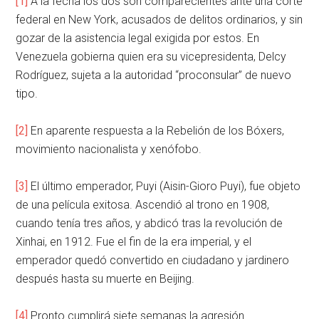
[1]
A la fecha los dos son comparecientes ante una corte
federal en New York, acusados de delitos ordinarios, y sin
gozar de la asistencia legal exigida por estos. En
Venezuela gobierna quien era su vicepresidenta, Delcy
Rodríguez, sujeta a la autoridad “proconsular” de nuevo
tipo.
[2]
En aparente respuesta a la Rebelión de los Bóxers,
movimiento nacionalista y xenófobo.
[3]
El último emperador, Puyi (Aisin-Gioro Puyi), fue objeto
de una película exitosa. Ascendió al trono en 1908,
cuando tenía tres años, y abdicó tras la revolución de
Xinhai, en 1912. Fue el fin de la era imperial, y el
emperador quedó convertido en ciudadano y jardinero
después hasta su muerte en Beijing.
[4]
Pronto cumplirá siete semanas la agresión