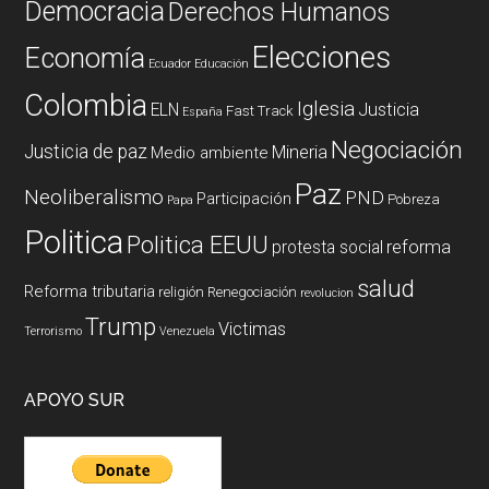
Democracia
Derechos Humanos
Elecciones
Economía
Ecuador
Educación
Colombia
Iglesia
ELN
Justicia
Fast Track
España
Negociación
Justicia de paz
Mineria
Medio ambiente
Paz
Neoliberalismo
PND
Participación
Pobreza
Papa
Politica
Politica EEUU
reforma
protesta social
salud
Reforma tributaria
religión
Renegociación
revolucion
Trump
Victimas
Terrorismo
Venezuela
APOYO SUR