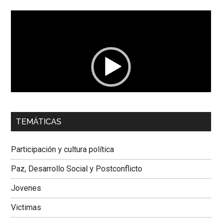
Reproductor
de
vídeo
00:00
01:04
TEMÁTICAS
Dra. Carolina Corcho Mejía,
Presidenta Corporación
Latinoamericana Sur, Vicepresidenta Federación Médica
Participación y cultura política
Colombiana
Paz, Desarrollo Social y Postconflicto
Jovenes
Victimas