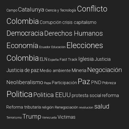
Conflicto
Catalunya
Campo
Ciencia y Tecnología
Colombia
Corrupción
crisis capitalismo
Democracia
Derechos Humanos
Elecciones
Economía
Ecuador
Educación
Colombia
Iglesia
ELN
Justicia
Fast Track
España
Negociación
Justicia de paz
Mineria
Medio ambiente
Paz
Neoliberalismo
PND
Participación
Pobreza
Papa
Politica
Politica EEUU
reforma
protesta social
salud
Reforma tributaria
religión
Renegociación
revolucion
Trump
Victimas
Terrorismo
Venezuela