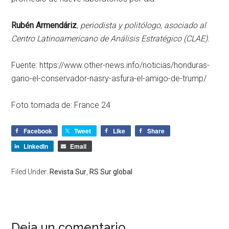
Rubén Armendáriz
, periodista y politólogo, asociado al
Centro Latinoamericano de Análisis Estratégico (CLAE).
Fuente: https://www.other-news.info/noticias/honduras-
gano-el-conservador-nasry-asfura-el-amigo-de-trump/
Foto tomada de: France 24
Facebook
Tweet
Like
Share
LinkedIn
Email
Filed Under:
Revista Sur
,
RS Sur global
Deja un comentario