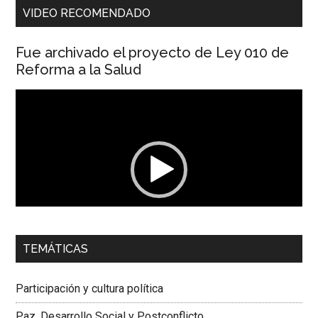
VIDEO RECOMENDADO
Fue archivado el proyecto de Ley 010 de
Reforma a la Salud
Reproductor
de
vídeo
00:00
01:04
TEMÁTICAS
Dra. Carolina Corcho Mejía,
Presidenta Corporación
Latinoamericana Sur, Vicepresidenta Federación Médica
Participación y cultura política
Colombiana
Paz, Desarrollo Social y Postconflicto