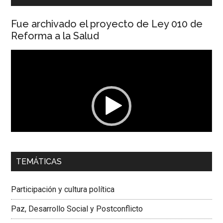
Fue archivado el proyecto de Ley 010 de
Reforma a la Salud
Reproductor
de
vídeo
00:00
01:04
TEMÁTICAS
Dra. Carolina Corcho Mejía,
Presidenta Corporación
Latinoamericana Sur, Vicepresidenta Federación Médica
Participación y cultura política
Colombiana
Paz, Desarrollo Social y Postconflicto