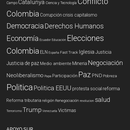
Conflicto
Catalunya
Campo
Ciencia y Tecnología
Colombia
Corrupción
crisis capitalismo
Democracia
Derechos Humanos
Elecciones
Economía
Ecuador
Educación
Colombia
Iglesia
ELN
Justicia
Fast Track
España
Negociación
Justicia de paz
Mineria
Medio ambiente
Paz
Neoliberalismo
PND
Participación
Pobreza
Papa
Politica
Politica EEUU
reforma
protesta social
salud
Reforma tributaria
religión
Renegociación
revolucion
Trump
Victimas
Terrorismo
Venezuela
APOYO SUR