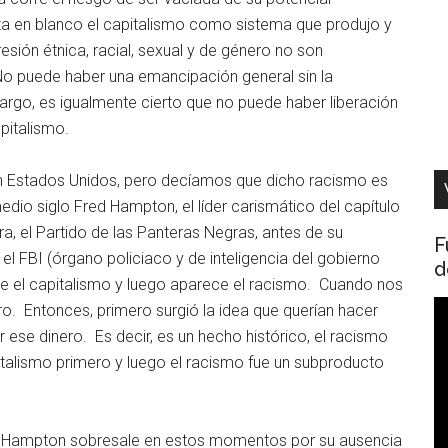
ta en blanco el capitalismo como sistema que produjo y
ión étnica, racial, sexual y de género no son
 No puede haber una emancipación general sin la
argo, es igualmente cierto que no puede haber liberación
pitalismo.
 Estados Unidos, pero decíamos que dicho racismo es
dio siglo Fred Hampton, el líder carismático del capítulo
a, el Partido de las Panteras Negras, antes de su
F
y el FBI (órgano policiaco y de inteligencia del gobierno
d
ne el capitalismo y luego aparece el racismo. Cuando nos
R
o. Entonces, primero surgió la idea que querían hacer
d
r ese dinero. Es decir, es un hecho histórico, el racismo
v
italismo primero y luego el racismo fue un subproducto
 de Hampton sobresale en estos momentos por su ausencia