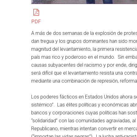
PDF
A más de dos semanas de la explosión de protest
dan tregua y los grupos dominantes han sido mo
magnitud del levantamiento, la primera resistenci
país mas rico y poderoso en el mundo. Sin embarg
causas subyacentes del racismo y por ende, dirig
será difícil que el levantamiento resista una cont
mediante una combinación de represión, reform
Los poderes fácticos en Estados Unidos ahora se
sistémico”. Las élites políticas y económicas abra
bancos y corporaciones cuyas políticas han soste
“solidaridad” con las comunidades agraviadas, a
Republicano, mientras intentan convertir en merca
(“importan las vidas negras”). La lucha anti-racis