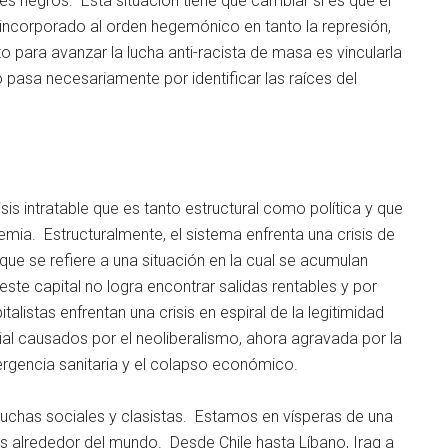
s negros. Esta situación tiene que cambiar si es que el
reincorporado al orden hegemónico en tanto la represión,
to para avanzar la lucha anti-racista de masa es vincularla
o pasa necesariamente por identificar las raíces del
sis intratable que es tanto estructural como política y que
mia. Estructuralmente, el sistema enfrenta una crisis de
ue se refiere a una situación en la cual se acumulan
ste capital no logra encontrar salidas rentables y por
alistas enfrentan una crisis en espiral de la legitimidad
al causados por el neoliberalismo, ahora agravada por la
rgencia sanitaria y el colapso económico.
luchas sociales y clasistas. Estamos en vísperas de una
s alrededor del mundo. Desde Chile hasta Líbano, Iraq a