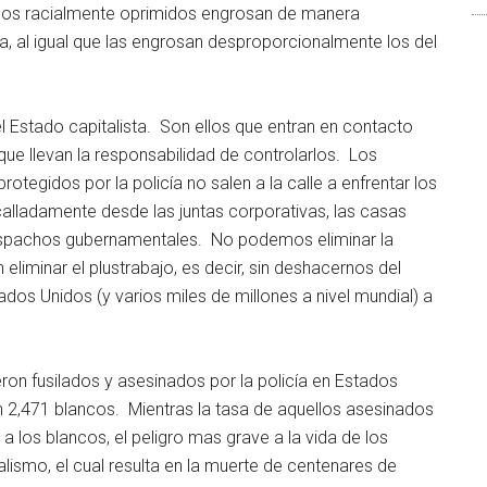
upos racialmente oprimidos engrosan de manera
ua, al igual que las engrosan desproporcionalmente los del
del Estado capitalista. Son ellos que entran en contacto
ue llevan la responsabilidad de controlarlos. Los
protegidos por la policía no salen a la calle a enfrentar los
alladamente desde las juntas corporativas, las casas
 despachos gubernamentales. No podemos eliminar la
 eliminar el plustrabajo, es decir, sin deshacernos del
dos Unidos (y varios miles de millones a nivel mundial) a
ron fusilados y asesinados por la policía en Estados
n 2,471 blancos. Mientras la tasa de aquellos asesinados
o a los blancos, el peligro mas grave a la vida de los
lismo, el cual resulta en la muerte de centenares de