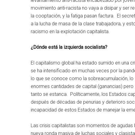
levantamiento anti-racista encabezado por jóvene
movimiento anti-racista no vaya a disipar y ser 
la cooptación, y la fatiga pasan factura. El secre
a la lucha de masa de la clase trabajadora, y est
racismo en la explotación capitalista.
¿Dónde está la izquierda socialista?
El capitalismo global ha estado sumido en una cri
se ha intensificado en muchas veces por la pande
lo que se conoce como la sobreacumulación, lo q
enormes cantidades de capital (ganancias) pero e
tanto se estanca. Políticamente, los Estados capit
después de décadas de penurias y deterioro soci
incapacidad de estos Estados de manejar la eme
Las crisis capitalistas son momentos de agudas 
nueva ronda masiva de luchas sociales y clasista