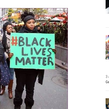
3 
Ge