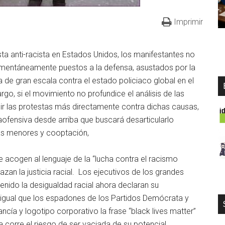
Imprimir
a anti-racista en Estados Unidos, los manifestantes no
mentáneamente puestos a la defensa, asustados por la
a de gran escala contra el estado policiaco global en el
o, si el movimiento no profundice el análisis de las
ir las protestas más directamente contra dichas causas,
raofensiva desde arriba que buscará desarticularlo
as menores y cooptación,
 acogen al lenguaje de la “lucha contra el racismo
zan la justicia racial. Los ejecutivos de los grandes
nido la desigualdad racial ahora declaran su
l igual que los espadones de los Partidos Demócrata y
ncía y logotipo corporativo la frase “black lives matter”
ta corre el riesgo de ser vaciada de su potencial