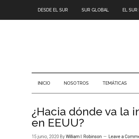
DESDE EL SUR
SUR GLOBAL
EL SUR
INICIO
NOSOTROS
TEMÁTICAS
¿Hacia dónde va la i
en EEUU?
15 junio, 2020
By
William I. Robinson
Leave a Comm