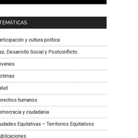
00:00
01:04
a. Carolina Corcho Mejía,
Presidenta Corporación
TEMÁTICAS
atinoamericana Sur, Vicepresidenta Federación
édica Colombiana
rticipación y cultura política
z, Desarrollo Social y Postconflicto
ovenes
ictimas
alud
erechos humanos
emocracia y ciudadania
udades Equitativas – Territorios Equitativos
ublicaciones