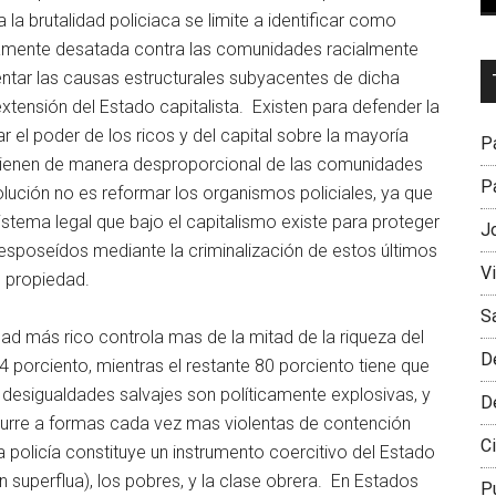
 la brutalidad policiaca se limite a identificar como
damente desatada contra las comunidades racialmente
Dr
ntar las causas estructurales subyacentes de dicha
L
xtensión del Estado capitalista. Existen para defender la
M
 el poder de los ricos y del capital sobre la mayoría
Pa
vienen de manera desproporcional de las comunidades
Pa
olución no es reformar los organismos policiales, ya que
 sistema legal que bajo el capitalismo existe para proteger
J
desposeídos mediante la criminalización de estos últimos
V
 propiedad.
S
ad más rico controla mas de la mitad de la riqueza del
D
.4 porciento, mientras el restante 80 porciento tiene que
desigualdades salvajes son políticamente explosivas, y
D
ecurre a formas cada vez mas violentas de contención
Ci
policía constituye un instrumento coercitivo del Estado
ón superflua), los pobres, y la clase obrera. En Estados
P