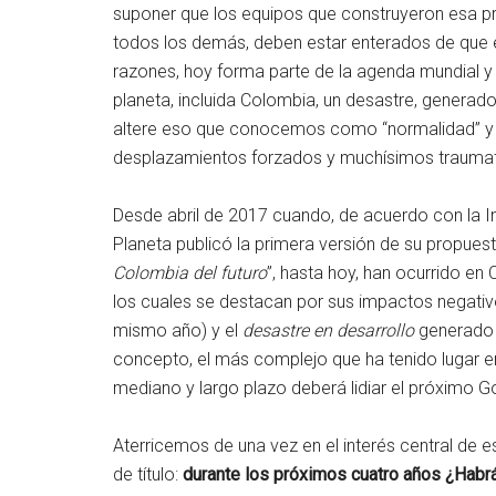
suponer que los equipos que construyeron esa pr
todos los demás, deben estar enterados de que e
razones, hoy forma parte de la agenda mundial y 
planeta, incluida Colombia, un desastre, generad
altere eso que conocemos como “normalidad” y
desplazamientos forzados y muchísimos traumat
Desde abril de 2017 cuando, de acuerdo con la In
Planeta publicó la primera versión de su propuesta
Colombia del futuro
”, hasta hoy, han ocurrido e
los cuales se destacan por sus impactos negati
mismo año) y el
desastre
en desarrollo
generado p
concepto, el más complejo que ha tenido lugar en
mediano y largo plazo deberá lidiar el próximo G
Aterricemos de una vez en el interés central de e
de título:
durante los próximos cuatro años ¿Habr