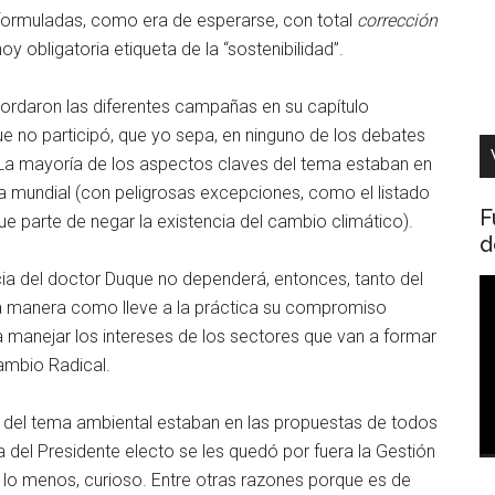
 formuladas, como era de esperarse, con total
corrección
y obligatoria etiqueta de la “sostenibilidad”.
ordaron las diferentes campañas en su capítulo
ue no participó, que yo sepa, en ninguno de los debates
. La mayoría de los aspectos claves del tema estaban en
a mundial (con peligrosas excepciones, como el listado
F
e parte de negar la existencia del cambio climático).
d
cia del doctor Duque no dependerá, entonces, tanto del
R
a manera como lleve a la práctica su compromiso
d
a manejar los intereses de los sectores que van a formar
v
Cambio Radical.
s del tema ambiental estaban en las propuestas de todos
del Presidente electo se les quedó por fuera la Gestión
ir lo menos, curioso. Entre otras razones porque es de