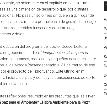
opuesta, no solamente en el capitulo ambiental sino en
Dr
sa es una dimensión de desarrollo que, por distintas
L
nacional. No pasa un solo mes sin que en algún lugar del
M
Pa
o de una u otra manera por ausencia de gestión del riesgo,
 produzca pérdidas humanas y económicas,
Pa
ismos y dolor.
J
troducción del programa del doctor Duque, Editorial
V
 de gobierno en el libro “
IndignAcción: ideas para la
S
n Colombia grandes, medianos y pequeños desastres, entre
vos, el de Mocoa (desencadenado el 31 de marzo de ese
D
or el proyecto de Hidroituango. Este último, en mi
D
 la historia del país y con cuyas consecuencias de corto
obierno Nacional.
Ci
P
stas reflexiones, resumido en las preguntas que les sirven
á paz para el Ambiente? ¿Habrá Ambiente para la Paz?