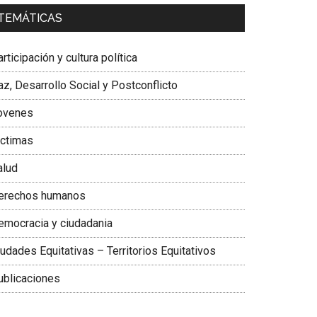
a. Carolina Corcho Mejía,
Presidenta Corporación
TEMÁTICAS
atinoamericana Sur, Vicepresidenta Federación
édica Colombiana
rticipación y cultura política
z, Desarrollo Social y Postconflicto
ovenes
ictimas
alud
erechos humanos
emocracia y ciudadania
udades Equitativas – Territorios Equitativos
ublicaciones