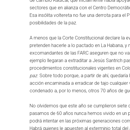
de Cambio Radical, que inicialmente había apoyad
sectores que en alianza con el Centro Democráti
Esa insólita voltereta no fue una derrota para el 
posibilidades de la paz.
A menos que la Corte Constitucional declare la e
pretenden hacerle a lo pactado en La Habana, y 
excomandantes de las FARC aseguren que no v
ejemplo llegaran a extraditar a Jesús Santrich pa
procedimientos constitucionales vigentes en Col
paz
. Sobre todo porque, a partir de ahí, quedaría 
acción encaminada a erradicar de tajo cualquier v
condenado a, por lo menos, otros 70 años de gu
No olvidemos que este año se cumplieron siete d
pasamos de 60 años nunca hemos vivido en un país
podrá intentar en las próximas generaciones conv
Habrá quienes le apuesten al exterminio total del 