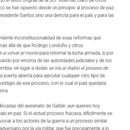
o el texto original de la JEP. Además claro de otros
co se han opuesto desde un principio al proceso de paz.
Presidente Santos sino una derrota para el país y para las
vidente inconstitucionalidad de esas reformas que
más allá de que Rodrigo Londoño y otros
an a
volver al monte
para retomar la lucha armada, si por
sando por encima de las autoridades judiciales y de los
ombia, sin lugar a dudas
se iría al diablo
el proceso de
la puerta abierta para ejecutar cualquier otro tipo de
estigio de ese proceso, con lo cual el país quedaría
erra.
écadas del asesinato de Gaitán: aun quienes hoy
 en paz. Si el actual proceso fracasa, difícilmente se
ocar a los actores de la guerra a un proceso similar.
adversario por la vía militar, que fue precisamente a lo