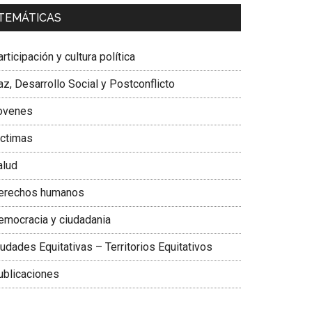
a. Carolina Corcho Mejía,
Presidenta Corporación
TEMÁTICAS
atinoamericana Sur, Vicepresidenta Federación
édica Colombiana
rticipación y cultura política
z, Desarrollo Social y Postconflicto
ovenes
ictimas
alud
erechos humanos
emocracia y ciudadania
udades Equitativas – Territorios Equitativos
ublicaciones