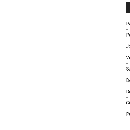
Dr
L
M
Pa
Pa
J
V
S
D
D
Ci
P