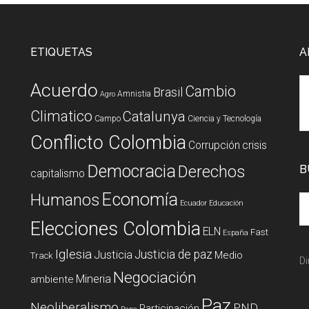
ETIQUETAS
A
Acuerdo
Cambio
Brasil
Amnistia
Agro
Climatico
Catalunya
Campo
Ciencia y Tecnología
Conflicto Colombia
Corrupción
crisis
Democracia
Derechos
B
capitalismo
Economía
Humanos
Ecuador
Educación
Elecciones Colombia
ELN
Fast
España
Iglesia
Justicia de paz
Justicia
Medio
Track
Di
Negociación
Mineria
ambiente
Paz
Neoliberalismo
PND
Participación