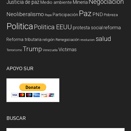
Negociación
Justicia de paz
Mineria
Medio ambiente
Paz
Neoliberalismo
PND
Participación
Pobreza
Papa
Politica
Politica EEUU
reforma
protesta social
salud
Reforma tributaria
religión
Renegociación
revolucion
Trump
Victimas
Terrorismo
Venezuela
APOYO SUR
BUSCAR