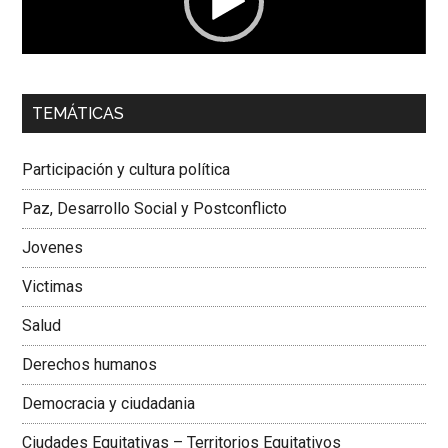
00:00
01:04
TEMÁTICAS
Dra. Carolina Corcho Mejía,
Presidenta Corporación
Latinoamericana Sur, Vicepresidenta Federación Médica
Participación y cultura política
Colombiana
Paz, Desarrollo Social y Postconflicto
Jovenes
Victimas
Salud
Derechos humanos
Democracia y ciudadania
Ciudades Equitativas – Territorios Equitativos