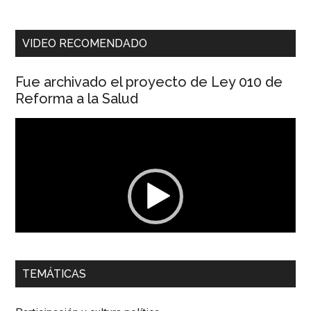
VIDEO RECOMENDADO
Fue archivado el proyecto de Ley 010 de
Reforma a la Salud
Reproductor
de
vídeo
00:00
01:04
TEMÁTICAS
Dra. Carolina Corcho Mejía,
Presidenta Corporación
Latinoamericana Sur, Vicepresidenta Federación Médica