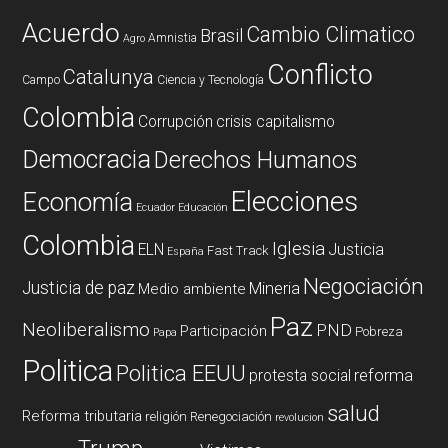
Acuerdo
Cambio Climatico
Brasil
Amnistia
Agro
Conflicto
Catalunya
Campo
Ciencia y Tecnología
Colombia
Corrupción
crisis capitalismo
Democracia
Derechos Humanos
Elecciones
Economía
Ecuador
Educación
Colombia
Iglesia
ELN
Justicia
Fast Track
España
Negociación
Justicia de paz
Mineria
Medio ambiente
Paz
Neoliberalismo
PND
Participación
Pobreza
Papa
Politica
Politica EEUU
reforma
protesta social
salud
Reforma tributaria
religión
Renegociación
revolucion