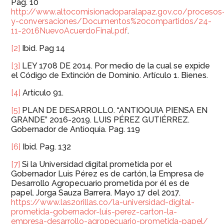
Pag. 10
http://www.altocomisionadoparalapaz.gov.co/procesos
y-conversaciones/Documentos%20compartidos/24-
11-2016NuevoAcuerdoFinal.pdf
.
[2]
Ibid. Pag 14
[3]
LEY 1708 DE 2014. Por medio de la cual se expide
el Código de Extinción de Dominio. Artículo 1. Bienes.
[4]
Artículo 91.
[5]
PLAN DE DESARROLLO. “ANTIOQUIA PIENSA EN
GRANDE” 2016-2019. LUIS PÉREZ GUTIÉRREZ.
Gobernador de Antioquia. Pag. 119
[6]
Ibid. Pag. 132
[7]
Si la Universidad digital prometida por el
Gobernador Luis Pérez es de cartón, la Empresa de
Desarrollo Agropecuario prometida por él es de
papel. Jorga Sauza Barrera. Mayo 17 del 2017.
https://www.las2orillas.co/la-universidad-digital-
prometida-gobernador-luis-perez-carton-la-
empresa-desarrollo-agropecuario-prometida-papel/