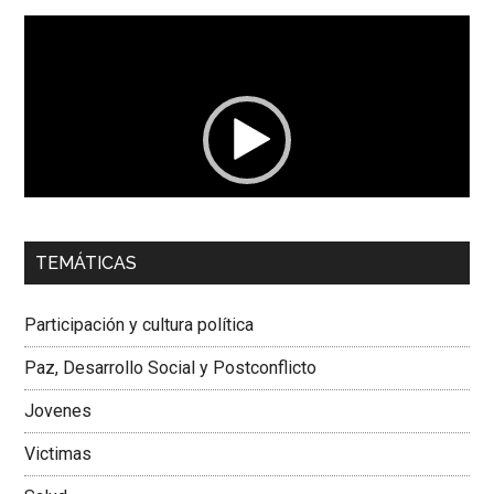
Reproductor
de
vídeo
00:00
01:04
TEMÁTICAS
Dra. Carolina Corcho Mejía,
Presidenta Corporación
Latinoamericana Sur, Vicepresidenta Federación Médica
Participación y cultura política
Colombiana
Paz, Desarrollo Social y Postconflicto
Jovenes
Victimas