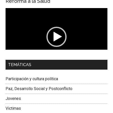
Reforma a la Salud
Reproductor
de
vídeo
00:00
01:04
TEMÁTICAS
Dra. Carolina Corcho Mejía,
Presidenta Corporación
Latinoamericana Sur, Vicepresidenta Federación Médica
Participación y cultura política
Colombiana
Paz, Desarrollo Social y Postconflicto
Jovenes
Victimas