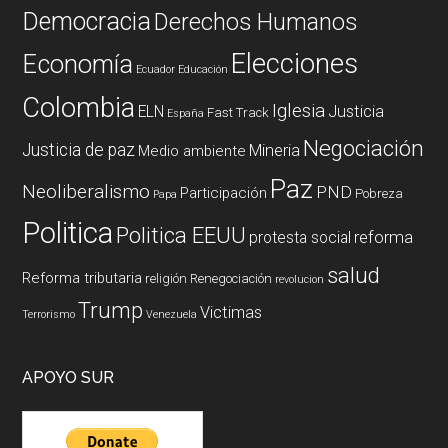
Democracia
Derechos Humanos
Elecciones
Economía
Ecuador
Educación
Colombia
Iglesia
ELN
Justicia
Fast Track
España
Negociación
Justicia de paz
Mineria
Medio ambiente
Paz
Neoliberalismo
PND
Participación
Pobreza
Papa
Politica
Politica EEUU
reforma
protesta social
salud
Reforma tributaria
religión
Renegociación
revolucion
Trump
Victimas
Terrorismo
Venezuela
APOYO SUR