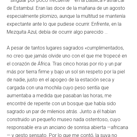
—singular por poco frecuente— en la Basílica Patriarcal
de Estambul. Eran las doce de la mañana de un agosto
especialmente plomizo, aunque la multitud se mantenía
expectante ante lo que pudiese ocurrir. Enfrente, en la
Mezquita Azul, debía de ocurrir algo parecido …
A pesar de tantos lugares sagrados «cumplimentados,
no creo que jamás olvide uno con el que me tropecé en
el corazón de África. Tras cinco horas por río y un par
más por tierra firme y bajo un sol sin respeto por la piel
de nadie, justo en el apogeo de la estación seca y
cargada con una mochila cuyo peso sentía que
aumentaba a medida que pasaban las horas, me
encontré de repente con un bosque que había sido
sagrado un par de milenios atrás. Junto a él habían
construido un pequeño museo nada ostentoso, cuyo
responsable era un anciano de sonrisa abierta —africana
— y gesto sensato. Por lo que me contó, la suya no