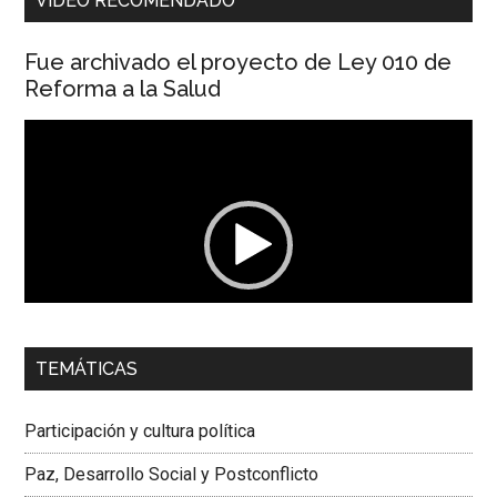
VIDEO RECOMENDADO
Fue archivado el proyecto de Ley 010 de
Reforma a la Salud
Reproductor
de
vídeo
00:00
01:04
TEMÁTICAS
Dra. Carolina Corcho Mejía,
Presidenta Corporación
Latinoamericana Sur, Vicepresidenta Federación Médica
Participación y cultura política
Colombiana
Paz, Desarrollo Social y Postconflicto