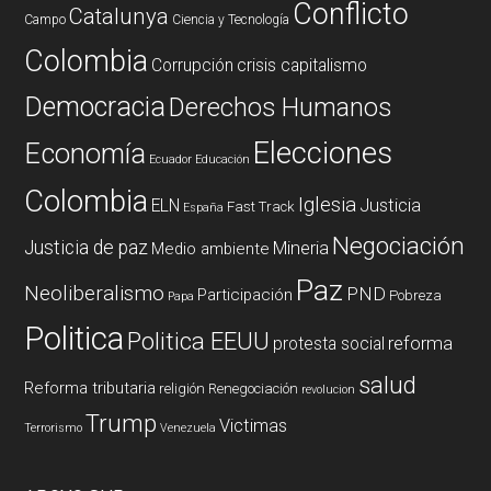
Conflicto
Catalunya
Campo
Ciencia y Tecnología
Colombia
Corrupción
crisis capitalismo
Democracia
Derechos Humanos
Elecciones
Economía
Ecuador
Educación
Colombia
Iglesia
ELN
Justicia
Fast Track
España
Negociación
Justicia de paz
Mineria
Medio ambiente
Paz
Neoliberalismo
PND
Participación
Pobreza
Papa
Politica
Politica EEUU
reforma
protesta social
salud
Reforma tributaria
religión
Renegociación
revolucion
Trump
Victimas
Terrorismo
Venezuela