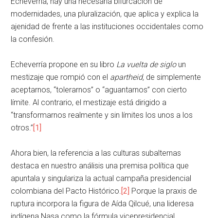
Echeverría, hay una necesaria bifurcación de
modernidades, una pluralización, que aplica y explica la
ajenidad de frente a las instituciones occidentales como
la confesión.
Echeverría propone en su libro
La vuelta de siglo
un
mestizaje que rompió con el
apartheid,
de simplemente
aceptarnos, “tolerarnos” o “aguantarnos” con cierto
límite. Al contrario, el mestizaje está dirigido a
“transformarnos realmente y sin límites los unos a los
otros.”
[1]
Ahora bien, la referencia a las culturas subalternas
destaca en nuestro análisis una premisa política que
apuntala y singulariza la actual campaña presidencial
colombiana del Pacto Histórico.
[2]
Porque la praxis de
ruptura incorpora la figura de Aída Qilcué, una lideresa
indígena Nasa como la fórmula vicepresidencial