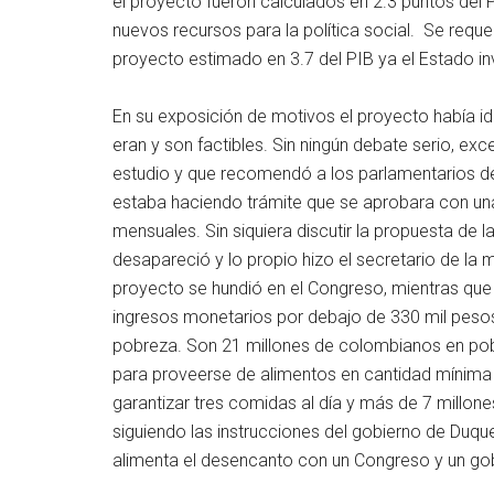
el proyecto fueron calculados en 2.3 puntos del 
nuevos recursos para la política social. Se requ
proyecto estimado en 3.7 del PIB ya el Estado inv
En su exposición de motivos el proyecto había ide
eran y son factibles. Sin ningún debate serio, e
estudio y que recomendó a los parlamentarios de
estaba haciendo trámite que se aprobara con un
mensuales. Sin siquiera discutir la propuesta de 
desapareció y lo propio hizo el secretario de la m
proyecto se hundió en el Congreso, mientras que
ingresos monetarios por debajo de 330 mil peso
pobreza. Son 21 millones de colombianos en pobr
para proveerse de alimentos en cantidad mínim
garantizar tres comidas al día y más de 7 millone
siguiendo las instrucciones del gobierno de Duqu
alimenta el desencanto con un Congreso y un go