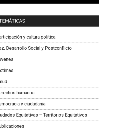
00:00
01:04
a. Carolina Corcho Mejía,
Presidenta Corporación
TEMÁTICAS
atinoamericana Sur, Vicepresidenta Federación
édica Colombiana
rticipación y cultura política
z, Desarrollo Social y Postconflicto
ovenes
ictimas
alud
erechos humanos
emocracia y ciudadania
udades Equitativas – Territorios Equitativos
ublicaciones