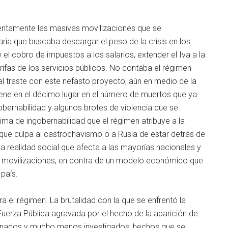
lentamente las masivas movilizaciones que se
aria que buscaba descargar el peso de la crisis en los
el cobro de impuestos a los salarios, extender el Iva a la
rifas de los servicios públicos. No contaba el régimen
 al traste con este nefasto proyecto, aún en medio de la
ene en el décimo lugar en el número de muertos que ya
gobernabilidad y algunos brotes de violencia que se
lima de ingobernabilidad que el régimen atribuye a la
ue culpa al castrochavismo o a Rusia de estar detrás de
a realidad social que afecta a las mayorías nacionales y
las movilizaciones, en contra de un modelo económico que
 país.
 el régimen. La brutalidad con la que se enfrentó la
uerza Pública agravada por el hecho de la aparición de
denados y mucho menos investigados, hechos que se