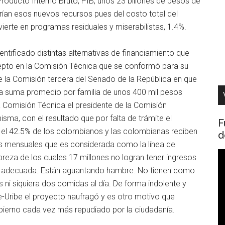
Producto Interno Bruto, PIB, unos 23 billones de pesos de
erían esos nuevos recursos pues del costo total del
ierte en programas residuales y miserabilistas, 1.4%.
ntificado distintas alternativas de financiamiento que
xcepto en la Comisión Técnica que se conformó para su
 la Comisión tercera del Senado de la República en que
a suma promedio por familia de unos 400 mil pesos
la Comisión Técnica el presidente de la Comisión
isma, con el resultado que por falta de trámite el
F
 el 42.5% de los colombianos y las colombianas reciben
d
s mensuales que es considerada como la línea de
R
eza de los cuales 17 millones no logran tener ingresos
d
a adecuada. Están aguantando hambre. No tienen como
v
s ni siquiera dos comidas al día. De forma indolente y
e-Uribe el proyecto naufragó y es otro motivo que
bierno cada vez más repudiado por la ciudadanía.