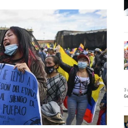
3 
Ge