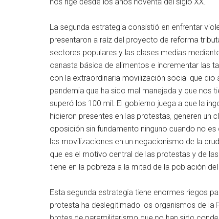
nos rige desde los años noventa del siglo XX.
La segunda estrategia consistió en enfrentar vio
presentaron a raíz del proyecto de reforma tribut
sectores populares y las clases medias mediante 
canasta básica de alimentos e incrementar las ta
con la extraordinaria movilización social que dio
pandemia que ha sido mal manejada y que nos ti
superó los 100 mil. El gobierno juega a que la in
hicieron presentes en las protestas, generen un c
oposición sin fundamento ninguno cuando no es q
las movilizaciones en un negacionismo de la crud
que es el motivo central de las protestas y de 
tiene en la pobreza a la mitad de la población del
Esta segunda estrategia tiene enormes riegos para
protesta ha deslegitimado los organismos de la F
brotes de paramilitarismo que no han sido con