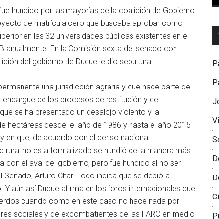
fue hundido por las mayorías de la coalición de Gobierno
proyecto de matrícula cero que buscaba aprobar como
Dr
perior en las 32 universidades públicas existentes en el
L
PIB anualmente. En la Comisión sexta del senado con
M
lición del gobierno de Duque le dio sepultura.
Pa
Pa
ermanente una jurisdicción agraria y que hace parte de
e encargue de los procesos de restitución y de
J
n que se ha presentado un desalojo violento y la
V
e hectáreas desde el año de 1986 y hasta el año 2015
) y en que, de acuerdo con el censo nacional
S
d rural no esta formalizado se hundió de la manera más
D
 con el aval del gobierno, pero fue hundido al no ser
el Senado, Arturo Char. Todo indica que se debió a
D
. Y aún así Duque afirma en los foros internacionales que
Ci
uerdos cuando como en este caso no hace nada por
deres sociales y de excombatientes de las FARC en medio
P